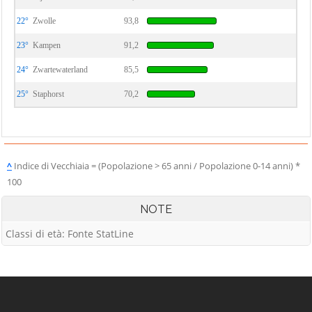
22°
Zwolle
93,8
23°
Kampen
91,2
24°
Zwartewaterland
85,5
25°
Staphorst
70,2
^
Indice di Vecchiaia = (Popolazione > 65 anni / Popolazione 0-14 anni) *
100
NOTE
Classi di età: Fonte StatLine