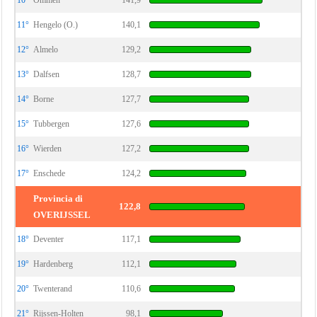
10°
Ommen
141,9
11°
Hengelo (O.)
140,1
12°
Almelo
129,2
13°
Dalfsen
128,7
14°
Borne
127,7
15°
Tubbergen
127,6
16°
Wierden
127,2
17°
Enschede
124,2
Provincia di
122,8
OVERIJSSEL
18°
Deventer
117,1
19°
Hardenberg
112,1
20°
Twenterand
110,6
21°
Rijssen-Holten
98,1