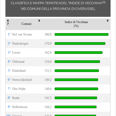
[1]
CLASSIFICA E MAPPA TEMATICADEL "INDICE DI VECCHIAIA"
NEI COMUNI DELLA PROVINCIA DI OVERIJSSEL
Indice di Vecchiaia
P
Comuni
(%)
1°
Hof van Twente
180,8
2°
Haaksbergen
170,8
3°
Losser
162,6
4°
Oldenzaal
154,8
5°
Dinkelland
151,1
6°
Steenwijkerland
149,2
7°
Olst-Wijhe
148,6
8°
Raalte
145,5
9°
Hellendoorn
144,2