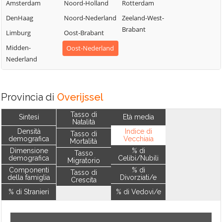
Amsterdam
Noord-Holland
Rotterdam
DenHaag
Noord-Nederland
Zeeland-West-
Brabant
Limburg
Oost-Brabant
Midden-
Oost-Nederland
Nederland
Provincia di
Overijssel
Tasso di
Sintesi
Età media
Natalità
Densità
Indice di
Tasso di
demografica
Vecchiaia
Mortalità
Dimensione
% di
Tasso
demografica
Celibi/Nubili
Migratorio
Componenti
% di
Tasso di
della famiglia
Divorziati/e
Crescita
% di Stranieri
% di Vedovi/e