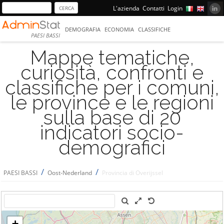
L'azienda
Contatti
Login
DEMOGRAFIA
ECONOMIA
CLASSIFICHE
PAESI BASSI
Mappe tematiche,
curiosità, confronti e
classifiche per i comuni,
le province e le regioni
sulla base di 20
indicatori socio-
demografici
/
/
PAESI BASSI
Oost-Nederland
Provincia di Overijssel