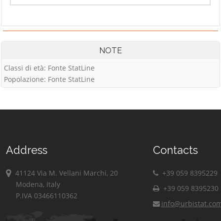
NOTE
Classi di età: Fonte StatLine
Popolazione: Fonte StatLine
Address
Contacts
41124 Via M. Vellani Marchi, 20
+39 059 8395229
Modena, Italy
+39 059 8395230
P.IVA 03466110362
info@urbistat.co