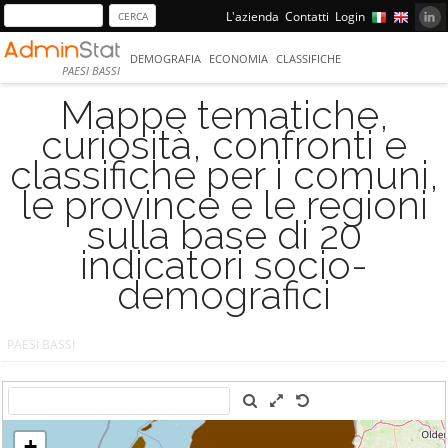
L'azienda
Contatti
Login
DEMOGRAFIA
ECONOMIA
CLASSIFICHE
PAESI BASSI
Mappe tematiche,
curiosità, confronti e
classifiche per i comuni,
le province e le regioni
sulla base di 20
indicatori socio-
demografici
PAESI BASSI