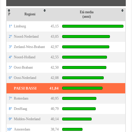
Età media
P
Regioni
(anni)
1°
Limburg
45,15
2°
Noord-Nederland
43,05
3°
Zeeland-West-Brabant
42,97
4°
Noord-Holland
42,55
5°
Oost-Brabant
42,50
6°
Oost-Nederland
42,08
PAESI BASSI
41,84
7°
Rotterdam
40,95
8°
DenHaag
40,79
9°
Midden-Nederland
40,14
10°
Amsterdam
38,74