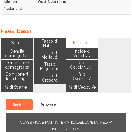
Midden-
Oost-Nederland
Nederland
Paesi bassi
Tasso di
Sintesi
Età media
Natalità
Densità
Indice di
Tasso di
demografica
Vecchiaia
Mortalità
Dimensione
% di
Tasso
demografica
Celibi/Nubili
Migratorio
Componenti
% di
Tasso di
della famiglia
Divorziati/e
Crescita
% di Stranieri
% di Vedovi/e
Regioni
Province
CLASSIFICA E MAPPA TEMATICADELLA "ETA' MEDIA"
NELLE REGIONI