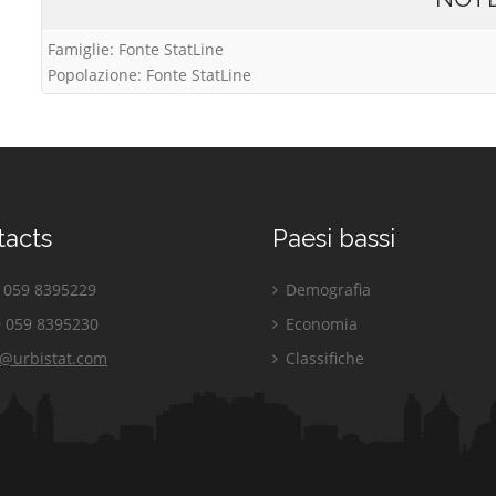
Famiglie: Fonte StatLine
Popolazione: Fonte StatLine
tacts
Paesi bassi
059 8395229
Demografia
 059 8395230
Economia
o@urbistat.com
Classifiche