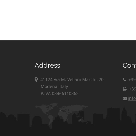
Address
Con
41124 Via M. Vellani Marchi, 20
+39 
Modena, Italy
+39
P.IVA 03466110362
inf