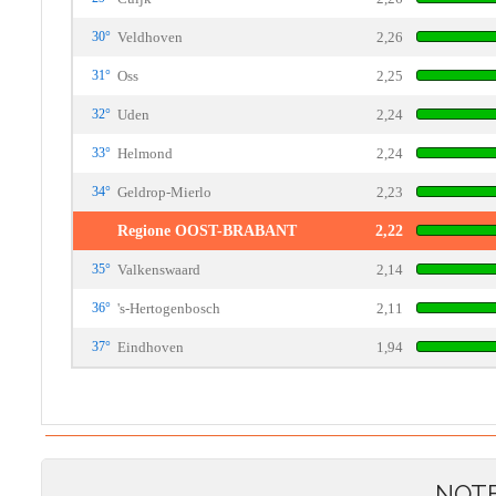
30°
Veldhoven
2,26
31°
Oss
2,25
32°
Uden
2,24
33°
Helmond
2,24
34°
Geldrop-Mierlo
2,23
Regione OOST-BRABANT
2,22
35°
Valkenswaard
2,14
36°
's-Hertogenbosch
2,11
37°
Eindhoven
1,94
NOT