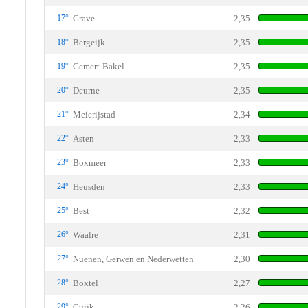
17°
Grave
2,35
18°
Bergeijk
2,35
19°
Gemert-Bakel
2,35
20°
Deurne
2,35
21°
Meierijstad
2,34
22°
Asten
2,33
23°
Boxmeer
2,33
24°
Heusden
2,33
25°
Best
2,32
26°
Waalre
2,31
27°
Nuenen, Gerwen en Nederwetten
2,30
28°
Boxtel
2,27
29°
Cuijk
2,26