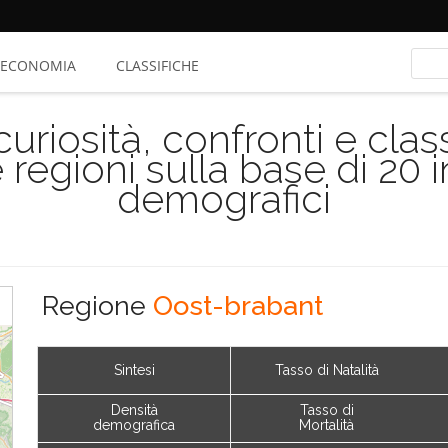
ECONOMIA
CLASSIFICHE
riosità, confronti e class
 regioni sulla base di 20 
demografici
Regione
Oost-brabant
Sintesi
Tasso di Natalità
Densità
Tasso di
demografica
Mortalità