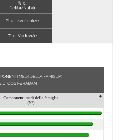
% di
Celibi/Nubili
% di Divorziati/e
% di Vedovi/e
PONENTI MEDI DELLA FAMIGLIA"
E DI OOST-BRABANT
Componenti medi della famiglia
(N°)