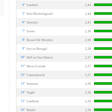
4°
Landerd
2,44
5°
Sint-Michielsgestel
2,44
6°
Oirschot
2,41
7°
Eersel
2,38
8°
Reusel-De Mierden
2,38
9°
Son en Breugel
2,38
10°
Mill en Sint Hubert
2,37
11°
Heeze-Leende
2,37
12°
Cranendonck
2,37
13°
Someren
2,36
14°
Vught
2,36
15°
Laarbeek
2,36
16°
Bladel
2,36