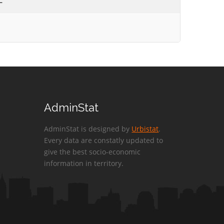
AdminStat
AdminStat is designed by
Urbistat
.
Every data are constatly updated to
give the best socio-economic
information in territory.