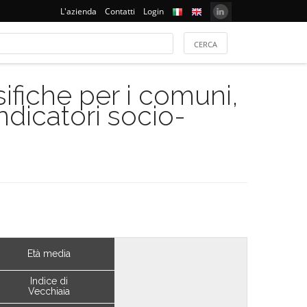
L'azienda
Contatti
Login
ifiche per i comuni,
indicatori socio-
Età media
Indice di
Vecchiaia