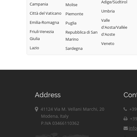
Adige/Südtirol
Campania
Molise
Umbria
Città del Vaticano
Piemonte
Valle
Emilia-Romagna
Puglia
d'Aosta/Vallée
Friuli-Venezia
Repubblica di San
d'Aoste
Giulia
Marino
Veneto
Lazio
Sardegna
Address
Con
41124 Via M. Vellani Marchi, 20
+39 
Modena, Italy
+39
P.IVA 03466110362
inf