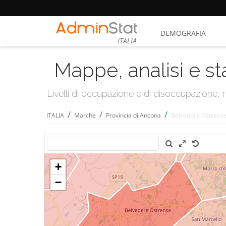
DEMOGRAFIA
ITALIA
Mappe, analisi e st
Livelli di occupazione e di disoccupazione
/
/
/
ITALIA
Marche
Provincia di Ancona
Belvedere Ostrens