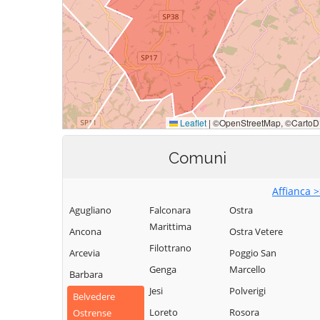
Comuni
Affianca 
Agugliano
Falconara
Ostra
Marittima
Ancona
Ostra Vetere
Filottrano
Arcevia
Poggio San
Genga
Marcello
Barbara
Jesi
Polverigi
Belvedere
Loreto
Rosora
Ostrense