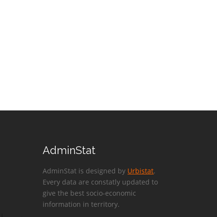
AdminStat
AdminStat is designed by
Urbistat
.
Every data are constatly updated to
give the best socio-economic
information in territory.