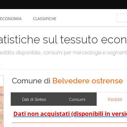
ECONOMIA
CLASSIFICHE
atistiche sul tessuto ec
, reddito disponibile, consumi per merceologia e segmen
e
Comune di
Belvedere ostrense
Redditi
Dati di Sintesi
Consumi
Dati non acquistati (disponibili in vers