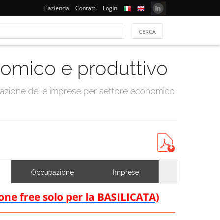
L'azienda
Contatti
Login
onomico e produttivo
tazione delle imprese per settore economico
Occupazione
Imprese
ione free solo per la BASILICATA)