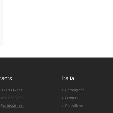
tacts
Italia
059 8395229
Demografia
 059 8395230
Economia
o@urbistat.com
Classifiche