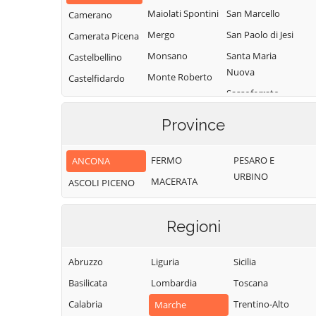
Maiolati Spontini
San Marcello
Camerano
Mergo
San Paolo di Jesi
Camerata Picena
Monsano
Santa Maria
Castelbellino
Nuova
Monte Roberto
Castelfidardo
Sassoferrato
Monte San Vito
Castelleone di
Senigallia
Suasa
Montecarotto
Province
Serra de' Conti
Castelplanio
Montemarciano
Serra San Quirico
Cerreto d'Esi
FERMO
PESARO E
ANCONA
Morro d'Alba
URBINO
Sirolo
Chiaravalle
MACERATA
ASCOLI PICENO
Numana
Staffolo
Corinaldo
Offagna
Trecastelli
Cupramontana
Regioni
Osimo
Fabriano
Abruzzo
Liguria
Sicilia
Basilicata
Lombardia
Toscana
Calabria
Trentino-Alto
Marche