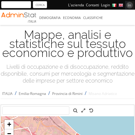
L'azienda
Contatti
Login
DEMOGRAFIA
ECONOMIA
CLASSIFICHE
ITALIA
Mappe, analisi e
statistiche sul tessuto
economico e produttivo
Livelli di occupazione e di disoccupazione, reddito
disponibile, consumi per merceologia e segmentazione
delle imprese per settore economico
/
/
/
ITALIA
Emilia-Romagna
Provincia di Rimini
Misano Adriatico