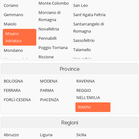
Monte Colombo
Coriano
San Leo
Morciano di
Gemmano
Sant'Agata Feltria
Romagna
Maiolo
Santarcangelo di
Novafeltria
Romagna
Misano
Pennabilli
Sassofeltrio
Adriatico
Poggio Torriana
Talamello
Mondaino
Riccione
Verucchio
Montecopiolo
Rimini
Province
BOLOGNA
MODENA
RAVENNA
FERRARA
PARMA
REGGIO
NELL'EMILIA
FORLÌ-CESENA
PIACENZA
RIMINI
Regioni
Abruzzo
Liguria
Sicilia