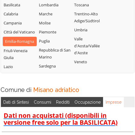
Basilicata
Lombardia
Toscana
Calabria
Marche
Trentino-Alto
Adige/Südtirol
Campania
Molise
Umbria
Città del Vaticano
Piemonte
Valle
Puglia
Emilia-Romagna
d'Aosta/Vallée
Repubblica di San
Friuli-Venezia
d'Aoste
Marino
Giulia
Veneto
Sardegna
Lazio
Comune di
Misano adriatico
Dati di Sintesi
Consumi
Redditi
Occupazione
Imprese
Dati non acquistati (disponibili in
versione free solo per la BASILICATA)