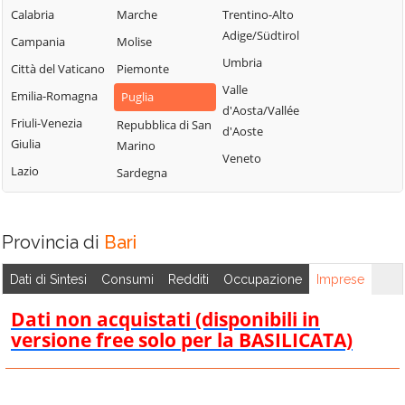
Calabria
Marche
Trentino-Alto
Adige/Südtirol
Campania
Molise
Umbria
Città del Vaticano
Piemonte
Valle
Emilia-Romagna
Puglia
d'Aosta/Vallée
Friuli-Venezia
Repubblica di San
d'Aoste
Giulia
Marino
Veneto
Lazio
Sardegna
Provincia di
Bari
Dati di Sintesi
Consumi
Redditi
Occupazione
Imprese
Dati non acquistati (disponibili in
versione free solo per la BASILICATA)