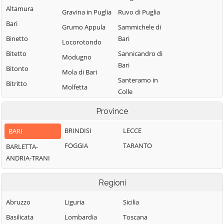
Altamura
Gravina in Puglia
Ruvo di Puglia
Bari
Grumo Appula
Sammichele di
Binetto
Bari
Locorotondo
Bitetto
Sannicandro di
Modugno
Bari
Bitonto
Mola di Bari
Santeramo in
Bitritto
Molfetta
Colle
Capurso
Monopoli
Terlizzi
Province
Casamassima
Noci
Toritto
Cassano delle
BRINDISI
LECCE
BARI
Noicattaro
Triggiano
Murge
FOGGIA
TARANTO
BARLETTA-
Palo del Colle
Turi
Castellana Grotte
ANDRIA-TRANI
Valenzano
Cellamare
Regioni
Abruzzo
Liguria
Sicilia
Basilicata
Lombardia
Toscana