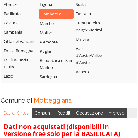
Serravalle a Po
Abruzzo
Liguria
Sicilia
Ponti sul Mincio
Cavriana
Solferino
Basilicata
Toscana
Lombardia
Porto
Ceresara
Sustinente
Calabria
Mantovano
Trentino-Alto
Marche
Commessaggio
Suzzara
Adige/Südtirol
Campania
Quingentole
Molise
Curtatone
Viadana
Umbria
Città del Vaticano
Quistello
Piemonte
Dosolo
Villimpenta
Valle
Emilia-Romagna
Puglia
Gazoldo degli
d'Aosta/Vallée
Volta Mantovana
Friuli-Venezia
Repubblica di San
Ippoliti
d'Aoste
Giulia
Marino
Veneto
Lazio
Sardegna
Comune di
Motteggiana
Dati di Sintesi
Consumi
Redditi
Occupazione
Imprese
Dati non acquistati (disponibili in
versione free solo per la BASILICATA)