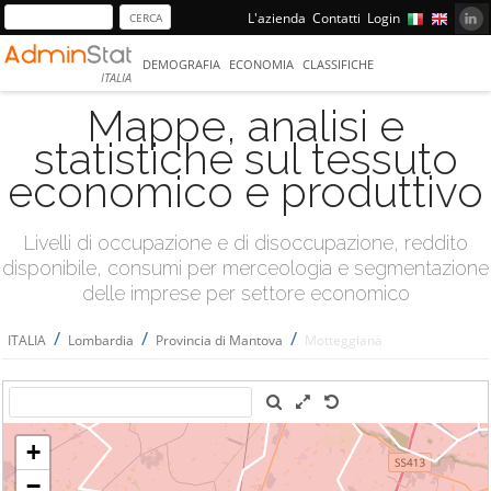
L'azienda
Contatti
Login
DEMOGRAFIA
ECONOMIA
CLASSIFICHE
ITALIA
Mappe, analisi e
statistiche sul tessuto
economico e produttivo
Livelli di occupazione e di disoccupazione, reddito
disponibile, consumi per merceologia e segmentazione
delle imprese per settore economico
/
/
/
ITALIA
Lombardia
Provincia di Mantova
Motteggiana