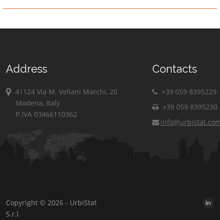
Address
Contacts
41124 Via M. Vellani Marchi, 20
+39 059 8395229
Modena, Italy
+39 059 8395230
P.IVA 03466110362
info@urbistat.co
Copyright © 2026 - UrbiStat
S.r.l.