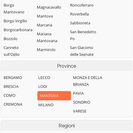
Borgo
Roncoferraro
Magnacavallo
Mantovano
Roverbella
Mantova
Borgo Virgilio
Sabbioneta
Marcaria
Borgocarbonara
San Benedetto
Mariana
Bozzolo
Po
Mantovana
Canneto
San Giacomo
Marmirolo
sull'Oglio
delle Segnate
Medole
Casalmoro
San Giorgio
Province
Moglia
Bigarello
Casaloldo
Monzambano
BERGAMO
LECCO
MONZA E DELLA
San Giovanni del
Casalromano
BRIANZA
Motteggiana
Dosso
BRESCIA
LODI
Castel d'Ario
PAVIA
Ostiglia
San Martino
COMO
MANTOVA
Castel Goffredo
dall'Argine
SONDRIO
Pegognaga
CREMONA
MILANO
Castelbelforte
Schivenoglia
VARESE
Piubega
Castellucchio
Sermide e
Poggio Rusco
Castiglione delle
Regioni
Felonica
Pomponesco
Stiviere