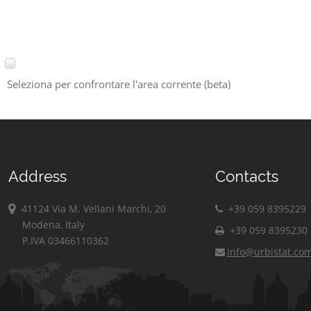
Seleziona per confrontare l'area corrente (beta)
Address
Contacts
41124 Via M. Vellani Marchi, 20
+39 059 8395229
Modena, Italy
+39 059 8395230
P.IVA 03466110362
info@urbistat.co