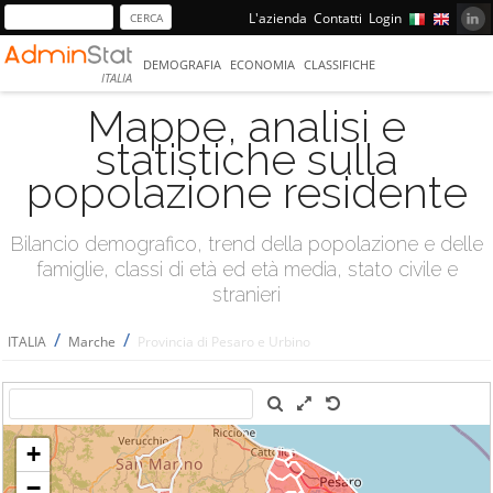
L'azienda
Contatti
Login
DEMOGRAFIA
ECONOMIA
CLASSIFICHE
ITALIA
Mappe, analisi e
statistiche sulla
popolazione residente
Bilancio demografico, trend della popolazione e delle
famiglie, classi di età ed età media, stato civile e
stranieri
/
/
ITALIA
Marche
Provincia di Pesaro e Urbino