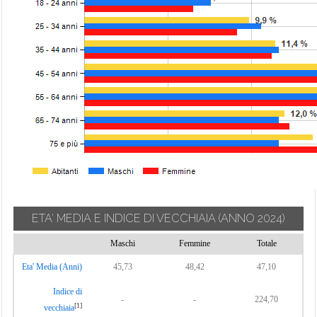
ETA' MEDIA E INDICE DI VECCHIAIA
(ANNO 2024)
Maschi
Femmine
Totale
Eta' Media (Anni)
45,73
48,42
47,10
Indice di
-
-
224,70
[1]
vecchiaia