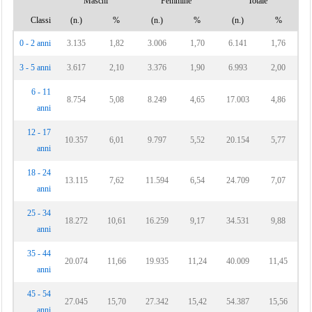
Maschi
Femmine
Totale
Classi
(n.)
%
(n.)
%
(n.)
%
0 - 2 anni
3.135
1,82
3.006
1,70
6.141
1,76
3 - 5 anni
3.617
2,10
3.376
1,90
6.993
2,00
6 - 11
8.754
5,08
8.249
4,65
17.003
4,86
anni
12 - 17
10.357
6,01
9.797
5,52
20.154
5,77
anni
18 - 24
13.115
7,62
11.594
6,54
24.709
7,07
anni
25 - 34
18.272
10,61
16.259
9,17
34.531
9,88
anni
35 - 44
20.074
11,66
19.935
11,24
40.009
11,45
anni
45 - 54
27.045
15,70
27.342
15,42
54.387
15,56
anni