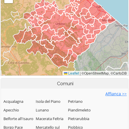
Comuni
Affianca >>
Acqualagna
Isola del Piano
Petriano
Apecchio
Lunano
Piandimeleto
Belforte all'Isauro
Macerata Feltria
Pietrarubbia
Borgo Pace
Mercatello sul
Piobbico