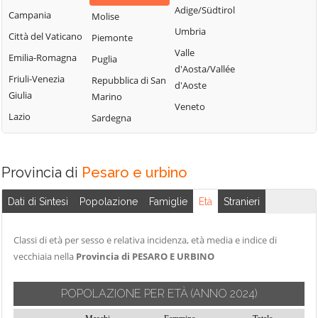
Pesaro
Adige/Südtirol
Campania
Molise
Umbria
Città del Vaticano
Piemonte
Valle
Emilia-Romagna
Puglia
d'Aosta/Vallée
Friuli-Venezia
Repubblica di San
d'Aoste
Giulia
Marino
Veneto
Lazio
Sardegna
Provincia di
Pesaro e urbino
Dati di Sintesi
Popolazione
Famiglie
Età
Stranieri
Classi di età per sesso e relativa incidenza, età media e indice di
vecchiaia nella
Provincia di PESARO E URBINO
POPOLAZIONE PER ETÀ
(ANNO 2024)