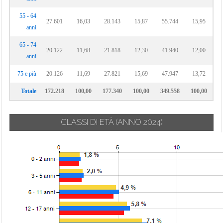
55 - 64
27.601
16,03
28.143
15,87
55.744
15,95
anni
65 - 74
20.122
11,68
21.818
12,30
41.940
12,00
anni
75 e più
20.126
11,69
27.821
15,69
47.947
13,72
Totale
172.218
100,00
177.340
100,00
349.558
100,00
CLASSI DI ETÀ
(ANNO 2024)