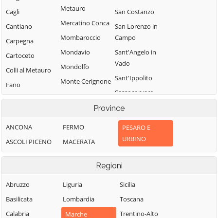
Metauro
Cagli
San Costanzo
Mercatino Conca
Cantiano
San Lorenzo in
Mombaroccio
Campo
Carpegna
Mondavio
Sant'Angelo in
Cartoceto
Vado
Mondolfo
Colli al Metauro
Sant'Ippolito
Monte Cerignone
Fano
Sassocorvaro
Monte Grimano
Fermignano
Auditore
Terme
Province
Fossombrone
Serra
Monte Porzio
ANCONA
FERMO
PESARO E
Fratte Rosa
Sant'Abbondio
Montecalvo in
URBINO
ASCOLI PICENO
MACERATA
Frontino
Tavoleto
Foglia
Frontone
Tavullia
Montefelcino
Regioni
Gabicce Mare
Terre Roveresche
Montelabbate
Abruzzo
Liguria
Sicilia
Gradara
Urbania
Peglio
Basilicata
Lombardia
Toscana
Urbino
Pergola
Calabria
Trentino-Alto
Marche
Vallefoglia