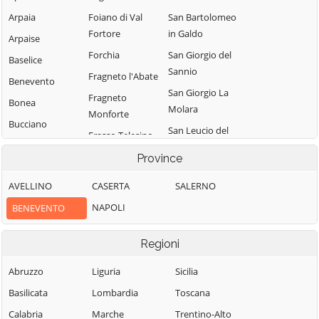
Arpaia
Foiano di Val
San Bartolomeo
Fortore
in Galdo
Arpaise
Forchia
San Giorgio del
Baselice
Sannio
Fragneto l'Abate
Benevento
San Giorgio La
Fragneto
Bonea
Molara
Monforte
Bucciano
San Leucio del
Frasso Telesino
Buonalbergo
Sannio
Ginestra degli
Province
Calvi
San Lorenzello
Schiavoni
AVELLINO
CASERTA
SALERNO
Campolattaro
San Lorenzo
Guardia
Maggiore
NAPOLI
BENEVENTO
Campoli del
Sanframondi
Monte Taburno
San Lupo
Limatola
Regioni
Casalduni
San Marco dei
Melizzano
Cavoti
Castelfranco in
Abruzzo
Liguria
Sicilia
Moiano
Miscano
San Martino
Basilicata
Lombardia
Toscana
Molinara
Sannita
Castelpagano
Calabria
Marche
Trentino-Alto
Montefalcone di