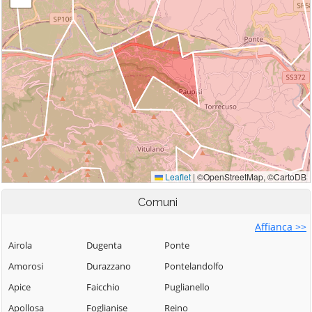
Comuni
Affianca >>
Airola
Dugenta
Ponte
Amorosi
Durazzano
Pontelandolfo
Apice
Faicchio
Puglianello
Apollosa
Foglianise
Reino