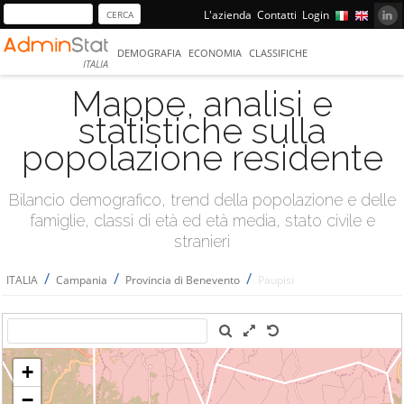
L'azienda
Contatti
Login
DEMOGRAFIA
ECONOMIA
CLASSIFICHE
ITALIA
Mappe, analisi e
statistiche sulla
popolazione residente
Bilancio demografico, trend della popolazione e delle
famiglie, classi di età ed età media, stato civile e
stranieri
/
/
/
ITALIA
Campania
Provincia di Benevento
Paupisi