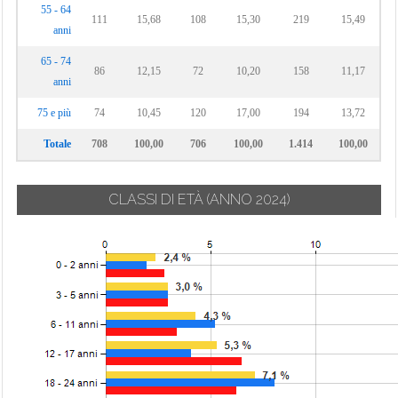
55 - 64
111
15,68
108
15,30
219
15,49
anni
65 - 74
86
12,15
72
10,20
158
11,17
anni
75 e più
74
10,45
120
17,00
194
13,72
Totale
708
100,00
706
100,00
1.414
100,00
CLASSI DI ETÀ
(ANNO 2024)