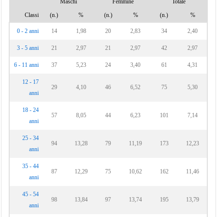
Maschi
Femmine
Totale
Torrecuso
Classi
(n.)
%
(n.)
%
(n.)
%
Vitulano
0 - 2 anni
14
1,98
20
2,83
34
2,40
3 - 5 anni
21
2,97
21
2,97
42
2,97
6 - 11 anni
37
5,23
24
3,40
61
4,31
12 - 17
29
4,10
46
6,52
75
5,30
anni
18 - 24
57
8,05
44
6,23
101
7,14
anni
25 - 34
94
13,28
79
11,19
173
12,23
anni
35 - 44
87
12,29
75
10,62
162
11,46
anni
45 - 54
98
13,84
97
13,74
195
13,79
anni