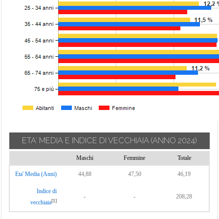
ETA' MEDIA E INDICE DI VECCHIAIA
(ANNO 2024)
Maschi
Femmine
Totale
Eta' Media (Anni)
44,88
47,50
46,19
Indice di
-
-
208,28
[1]
vecchiaia