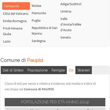
San Nazzaro
Castelpoto
Adige/Südtirol
Val Fortore
Molise
Campania
San Nicola
Castelvenere
Umbria
Montesarchio
Piemonte
Città del Vaticano
Manfredi
Castelvetere in
Valle
Morcone
Puglia
Emilia-Romagna
San Salvatore
Val Fortore
d'Aosta/Vallée
Paduli
Repubblica di San
Telesino
Friuli-Venezia
d'Aoste
Cautano
Marino
Giulia
Pago Veiano
Sant'Agata de'
Veneto
Ceppaloni
Sardegna
Goti
Lazio
Pannarano
Cerreto Sannita
Sant'Angelo a
Paolisi
Circello
Cupolo
Paupisi
Comune di
Paupisi
Colle Sannita
Sant'Arcangelo
Pesco Sannita
Trimonte
Cusano Mutri
Dati di Sintesi
Popolazione
Famiglie
Età
Stranieri
Pietraroja
Santa Croce del
Pietrelcina
Sannio
Classi di età per sesso e relativa incidenza, età media e indice di
Sassinoro
vecchiaia nel
Comune di PAUPISI
Solopaca
POPOLAZIONE PER ETÀ
Telese Terme
(ANNO 2024)
Tocco Caudio