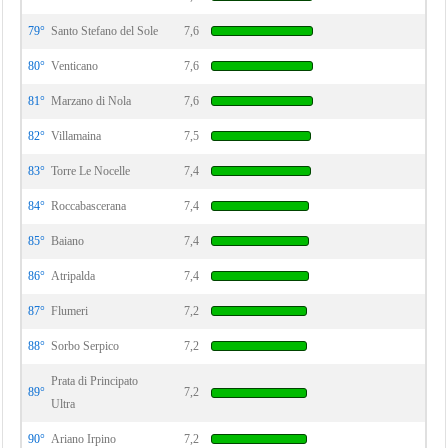
79°
Santo Stefano del Sole
7,6
80°
Venticano
7,6
81°
Marzano di Nola
7,6
82°
Villamaina
7,5
83°
Torre Le Nocelle
7,4
84°
Roccabascerana
7,4
85°
Baiano
7,4
86°
Atripalda
7,4
87°
Flumeri
7,2
88°
Sorbo Serpico
7,2
Prata di Principato
89°
7,2
Ultra
90°
Ariano Irpino
7,2