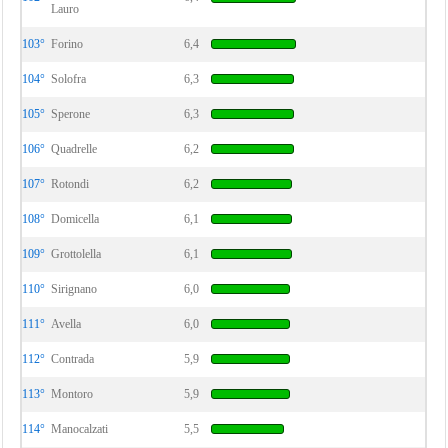
Lauro
103°
Forino
6,4
104°
Solofra
6,3
105°
Sperone
6,3
106°
Quadrelle
6,2
107°
Rotondi
6,2
108°
Domicella
6,1
109°
Grottolella
6,1
110°
Sirignano
6,0
111°
Avella
6,0
112°
Contrada
5,9
113°
Montoro
5,9
114°
Manocalzati
5,5