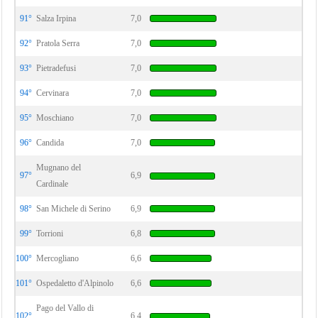
91°
Salza Irpina
7,0
92°
Pratola Serra
7,0
93°
Pietradefusi
7,0
94°
Cervinara
7,0
95°
Moschiano
7,0
96°
Candida
7,0
Mugnano del
97°
6,9
Cardinale
98°
San Michele di Serino
6,9
99°
Torrioni
6,8
100°
Mercogliano
6,6
101°
Ospedaletto d'Alpinolo
6,6
Pago del Vallo di
102°
6,4