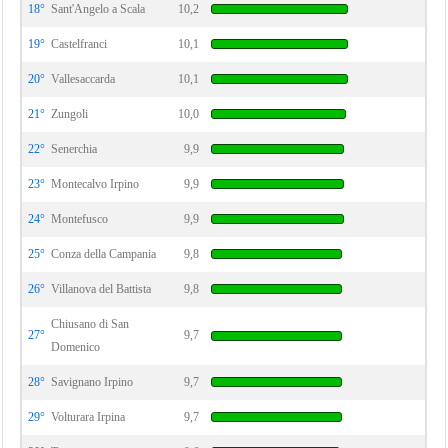
18°
Sant'Angelo a Scala
10,2
19°
Castelfranci
10,1
20°
Vallesaccarda
10,1
21°
Zungoli
10,0
22°
Senerchia
9,9
23°
Montecalvo Irpino
9,9
24°
Montefusco
9,9
25°
Conza della Campania
9,8
26°
Villanova del Battista
9,8
Chiusano di San
27°
9,7
Domenico
28°
Savignano Irpino
9,7
29°
Volturara Irpina
9,7