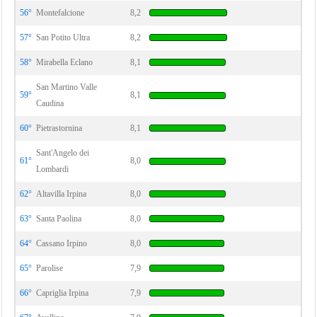
56°
Montefalcione
8,2
57°
San Potito Ultra
8,2
58°
Mirabella Eclano
8,1
San Martino Valle
59°
8,1
Caudina
60°
Pietrastornina
8,1
Sant'Angelo dei
61°
8,0
Lombardi
62°
Altavilla Irpina
8,0
63°
Santa Paolina
8,0
64°
Cassano Irpino
8,0
65°
Parolise
7,9
66°
Capriglia Irpina
7,9