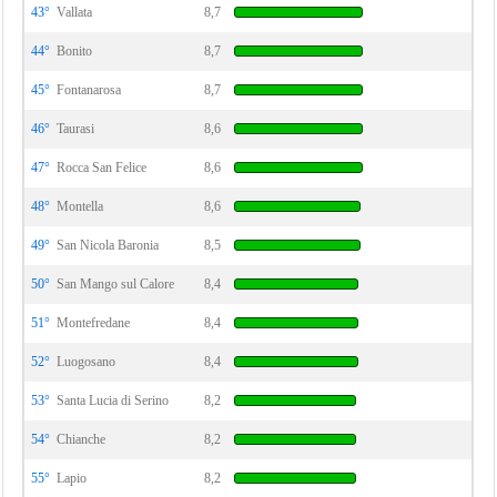
43°
Vallata
8,7
44°
Bonito
8,7
45°
Fontanarosa
8,7
46°
Taurasi
8,6
47°
Rocca San Felice
8,6
48°
Montella
8,6
49°
San Nicola Baronia
8,5
50°
San Mango sul Calore
8,4
51°
Montefredane
8,4
52°
Luogosano
8,4
53°
Santa Lucia di Serino
8,2
54°
Chianche
8,2
55°
Lapio
8,2