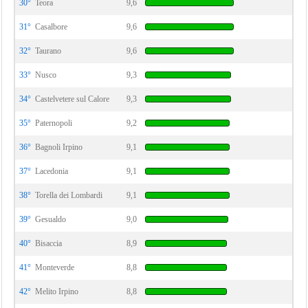
30°
Teora
9,6
31°
Casalbore
9,6
32°
Taurano
9,6
33°
Nusco
9,3
34°
Castelvetere sul Calore
9,3
35°
Paternopoli
9,2
36°
Bagnoli Irpino
9,1
37°
Lacedonia
9,1
38°
Torella dei Lombardi
9,1
39°
Gesualdo
9,0
40°
Bisaccia
8,9
41°
Monteverde
8,8
42°
Melito Irpino
8,8