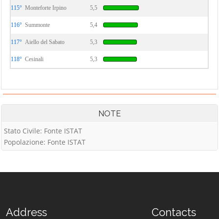
115°
Monteforte Irpino
5,5
116°
Summonte
5,4
117°
Aiello del Sabato
5,3
118°
Cesinali
5,3
NOTE
Stato Civile: Fonte ISTAT
Popolazione: Fonte ISTAT
Address
Contacts