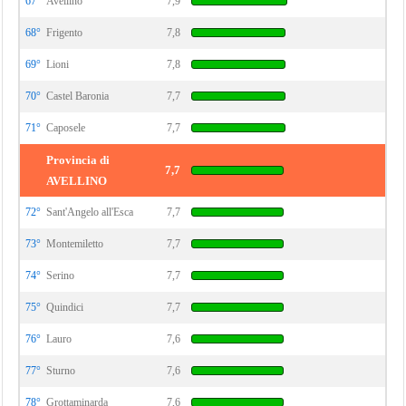
67°
Avellino
7,9
68°
Frigento
7,8
69°
Lioni
7,8
70°
Castel Baronia
7,7
71°
Caposele
7,7
Provincia di
7,7
AVELLINO
72°
Sant'Angelo all'Esca
7,7
73°
Montemiletto
7,7
74°
Serino
7,7
75°
Quindici
7,7
76°
Lauro
7,6
77°
Sturno
7,6
78°
Grottaminarda
7,6