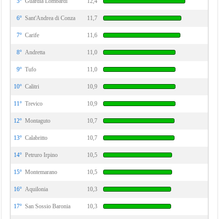
5°
Guardia Lombardi
12,4
6°
Sant'Andrea di Conza
11,7
7°
Carife
11,6
8°
Andretta
11,0
9°
Tufo
11,0
10°
Calitri
10,9
11°
Trevico
10,9
12°
Montaguto
10,7
13°
Calabritto
10,7
14°
Petruro Irpino
10,5
15°
Montemarano
10,5
16°
Aquilonia
10,3
17°
San Sossio Baronia
10,3