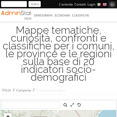
L'azienda
Contatti
Login
DEMOGRAFIA
ECONOMIA
CLASSIFICHE
ITALIA
Mappe tematiche,
curiosità, confronti e
classifiche per i comuni,
le province e le regioni
sulla base di 20
indicatori socio-
demografici
/
/
ITALIA
Campania
Provincia di Avellino