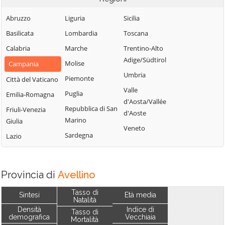
Abruzzo
Liguria
Sicilia
Basilicata
Lombardia
Toscana
Calabria
Marche
Trentino-Alto
Adige/Südtirol
Molise
Campania
Umbria
Piemonte
Città del Vaticano
Valle
Puglia
Emilia-Romagna
d'Aosta/Vallée
Repubblica di San
Friuli-Venezia
d'Aoste
Marino
Giulia
Veneto
Sardegna
Lazio
Provincia di
Avellino
Tasso di
Sintesi
Età media
Natalità
Densità
Indice di
Tasso di
demografica
Vecchiaia
Mortalità