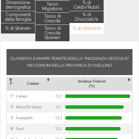
Dimensione
% di
Tasso
demografica
Celibi/Nubili
Migratorio
Componenti
% di
Tasso di
della famiglia
Divorziati/e
Crescita
% di Stranieri
Tasso di
% di Vedovi/e
Crescita
Stranieri
CLASSIFICA E MAPPA TEMATICADELLA "INCIDENZA VEDOVI/E"
NEI COMUNI DELLA PROVINCIA DI AVELLINO
Incidenza Vedovi/e
P
Comuni
(%)
1°
Cairano
15,2
2°
Morra De Sanctis
13,7
3°
Scampitella
13,3
4°
Greci
13,1