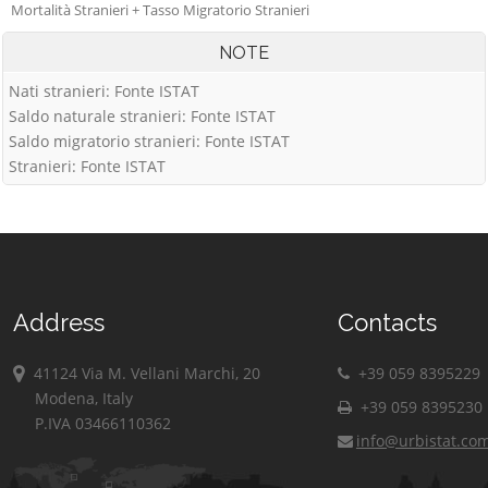
Mortalità Stranieri + Tasso Migratorio Stranieri
NOTE
Nati stranieri: Fonte ISTAT
Saldo naturale stranieri: Fonte ISTAT
Saldo migratorio stranieri: Fonte ISTAT
Stranieri: Fonte ISTAT
Address
Contacts
41124 Via M. Vellani Marchi, 20
+39 059 8395229
Modena, Italy
+39 059 8395230
P.IVA 03466110362
info@urbistat.co