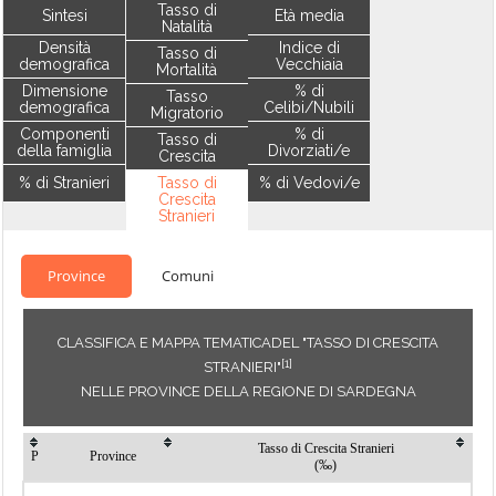
Tasso di
Sintesi
Età media
Natalità
Densità
Indice di
Tasso di
demografica
Vecchiaia
Mortalità
Dimensione
% di
Tasso
demografica
Celibi/Nubili
Migratorio
Componenti
% di
Tasso di
della famiglia
Divorziati/e
Crescita
% di Stranieri
Tasso di
% di Vedovi/e
Crescita
Stranieri
Province
Comuni
CLASSIFICA E MAPPA TEMATICADEL "TASSO DI CRESCITA
[1]
STRANIERI"
NELLE PROVINCE DELLA REGIONE DI SARDEGNA
Tasso di Crescita Stranieri
P
Province
(‰)