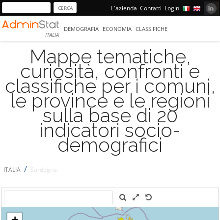
L'azienda
Contatti
Login
DEMOGRAFIA
ECONOMIA
CLASSIFICHE
ITALIA
Mappe tematiche,
curiosità, confronti e
classifiche per i comuni,
le province e le regioni
sulla base di 20
indicatori socio-
demografici
/
ITALIA
Sardegna