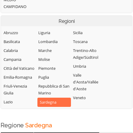
CAMPIDANO
Regioni
Abruzzo
Liguria
Sicilia
Basilicata
Lombardia
Toscana
Calabria
Marche
Trentino-Alto
Adige/Südtirol
Campania
Molise
Umbria
Città del Vaticano
Piemonte
Valle
Emilia-Romagna
Puglia
d'Aosta/Vallée
Friuli-Venezia
Repubblica di San
d'Aoste
Giulia
Marino
Veneto
Lazio
Sardegna
Regione
Sardegna