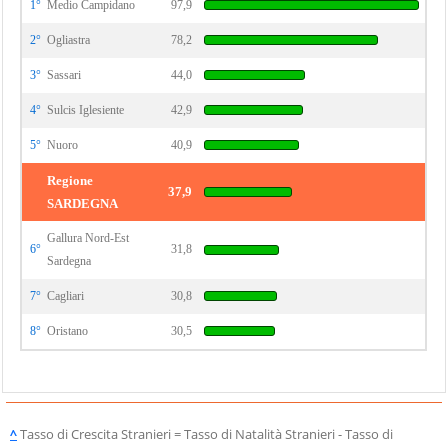
1°
Medio Campidano
97,9
2°
Ogliastra
78,2
3°
Sassari
44,0
4°
Sulcis Iglesiente
42,9
5°
Nuoro
40,9
Regione
37,9
SARDEGNA
Gallura Nord-Est
6°
31,8
Sardegna
7°
Cagliari
30,8
8°
Oristano
30,5
^
Tasso di Crescita Stranieri = Tasso di Natalità Stranieri - Tasso di