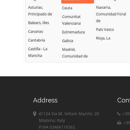
Asturias,
Navarra,
Ceuta
Principado de
Comunidad Foral
Comunitat
de
Balears, Illes
Valenciana
País Vasco
Canarias
Extremadura
Rioja, La
Cantabria
Galicia
Castilla - La
Madrid,
Mancha
Comunidad de
Address
Con
41124 Via M. Vellani Marchi, 20
+39 
Modena, Italy
+39
P.IVA 03466110362