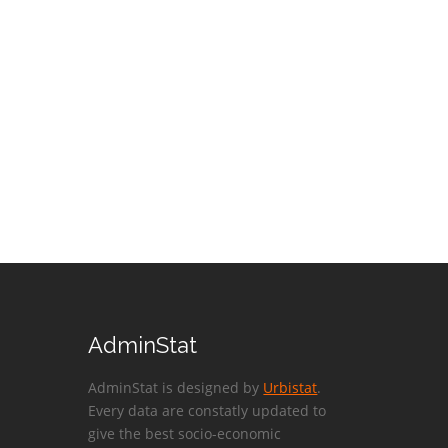
AdminStat
AdminStat is designed by
Urbistat
.
Every data are constatly updated to
give the best socio-economic