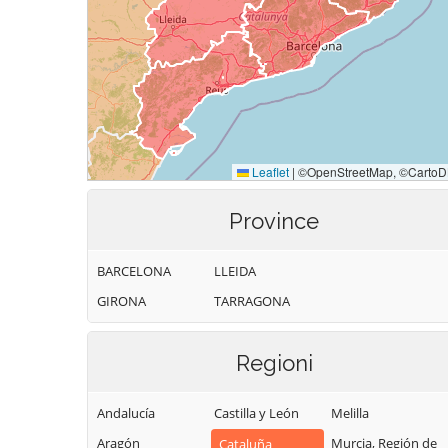
Province
BARCELONA
LLEIDA
GIRONA
TARRAGONA
Regioni
Andalucía
Castilla y León
Melilla
Aragón
Murcia, Región de
Cataluña