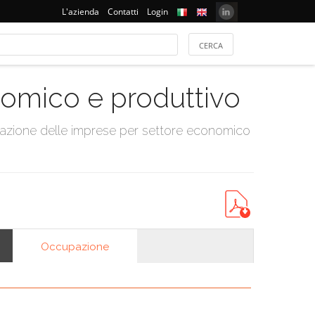
L'azienda
Contatti
Login
onomico e produttivo
tazione delle imprese per settore economico
Occupazione