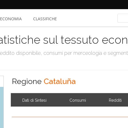
ECONOMIA
CLASSIFICHE
atistiche sul tessuto ec
, reddito disponibile, consumi per merceologia e segmen
Regione
Cataluña
Dati di Sintesi
Consumi
Redditi