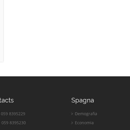
tacts
Spagna
059 8395229
Demografia
 059 8395230
Economia