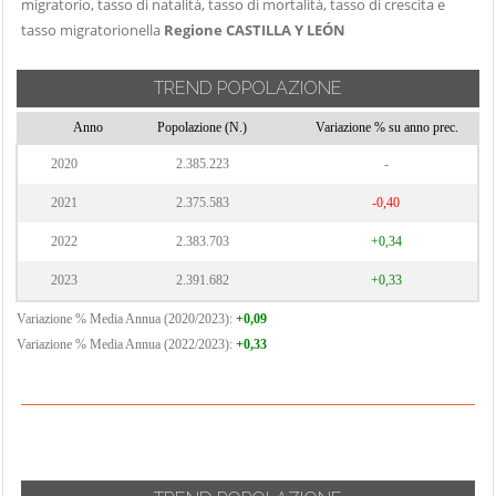
migratorio, tasso di natalità, tasso di mortalità, tasso di crescita e
tasso migratorionella
Regione CASTILLA Y LEÓN
TREND POPOLAZIONE
Anno
Popolazione (N.)
Variazione % su anno prec.
2020
2.385.223
-
2021
2.375.583
-0,40
2022
2.383.703
+0,34
2023
2.391.682
+0,33
Variazione % Media Annua (2020/2023):
+0,09
Variazione % Media Annua (2022/2023):
+0,33