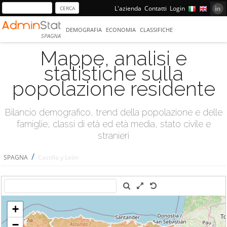
L'azienda
Contatti
Login
DEMOGRAFIA
ECONOMIA
CLASSIFICHE
SPAGNA
Mappe, analisi e
statistiche sulla
popolazione residente
Bilancio demografico, trend della popolazione e delle
famiglie, classi di età ed età media, stato civile e
stranieri
/
SPAGNA
Castilla y León