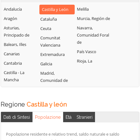
Andalucía
Melilla
Castilla y León
Aragón
Murcia, Región de
Cataluña
Asturias,
Navarra,
Ceuta
Principado de
Comunidad Foral
Comunitat
de
Balears, Illes
Valenciana
País Vasco
Canarias
Extremadura
Rioja, La
Cantabria
Galicia
Castilla - La
Madrid,
Mancha
Comunidad de
Regione
Castilla y león
Dati di Sintesi
Popolazione
Età
Stranieri
Popolazione residente e relativo trend, saldo naturale e saldo