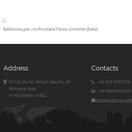
Seleziona per confrontare l'area corrente (beta)
Address
Contacts
41124 Via M. Vellani Marchi, 20
+39 059 8395229
Modena, Italy
+39 059 8395230
P.IVA 03466110362
info@urbistat.co