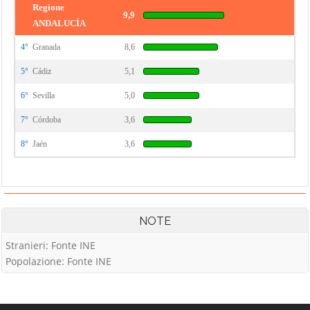
Regione
9,9
ANDALUCÍA
4°
Granada
8,6
5°
Cádiz
5,1
6°
Sevilla
5,0
7°
Córdoba
3,6
8°
Jaén
3,6
NOTE
Stranieri: Fonte INE
Popolazione: Fonte INE