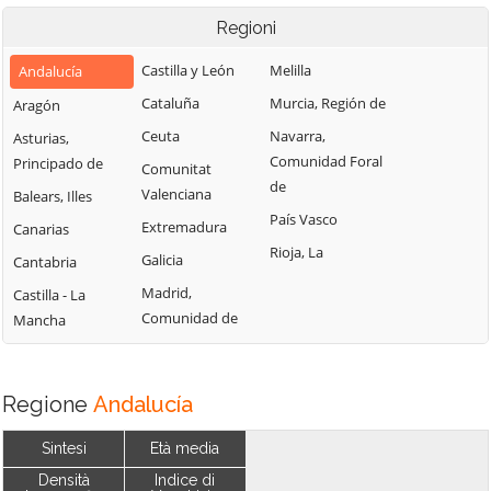
Regioni
Castilla y León
Melilla
Andalucía
Cataluña
Murcia, Región de
Aragón
Ceuta
Navarra,
Asturias,
Comunidad Foral
Principado de
Comunitat
de
Valenciana
Balears, Illes
País Vasco
Extremadura
Canarias
Rioja, La
Galicia
Cantabria
Madrid,
Castilla - La
Comunidad de
Mancha
Regione
Andalucía
Sintesi
Età media
Densità
Indice di