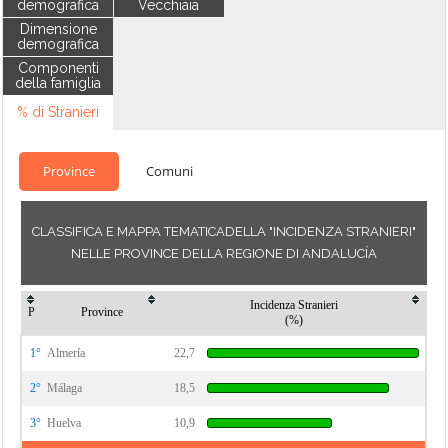
demografica
Vecchiaia
Dimensione
demografica
Componenti
della famiglia
% di Stranieri
Province
Comuni
CLASSIFICA E MAPPA TEMATICADELLA "INCIDENZA STRANIERI"
NELLE PROVINCE DELLA REGIONE DI ANDALUCÍA
Incidenza Stranieri
P
Province
(%)
1°
Almería
22,7
2°
Málaga
18,5
3°
Huelva
10,9