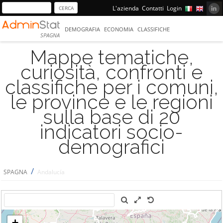
L'azienda
Contatti
Login
DEMOGRAFIA
ECONOMIA
CLASSIFICHE
SPAGNA
Mappe tematiche,
curiosità, confronti e
classifiche per i comuni,
le province e le regioni
sulla base di 20
indicatori socio-
demografici
/
SPAGNA
Andalucía