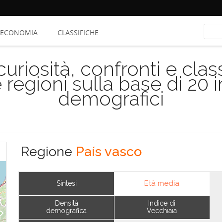
ECONOMIA
CLASSIFICHE
riosità, confronti e class
 regioni sulla base di 20 
demografici
Regione
País vasco
Età media
Sintesi
Densità
Indice di
demografica
Vecchiaia