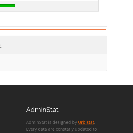
E
AdminStat
AdminStat is designed by
Urbistat
.
Every data are constatly updated to