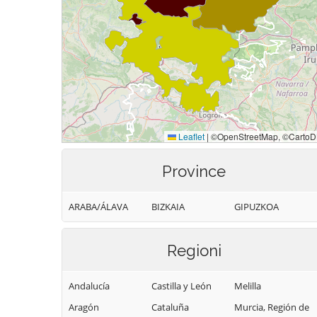
Province
ARABA/ÁLAVA
BIZKAIA
GIPUZKOA
Regioni
Andalucía
Castilla y León
Melilla
Aragón
Cataluña
Murcia, Región de