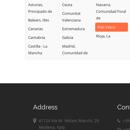
Asturias,
Ceuta
Navarra,
Principado de
Comunidad Foral
Comunitat
de
Balears, Illes
Valenciana
País Vasco
Canarias
Extremadura
Rioja, La
Cantabria
Galicia
Castilla - La
Madrid,
Mancha
Comunidad de
Address
Con
41124 Via M. Vellani Marchi, 20
+39 
Modena, Italy
+39