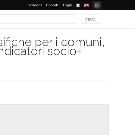
L'azienda
Contatti
Login
ifiche per i comuni,
indicatori socio-