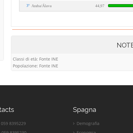
3°
Araba/Álava
44,97
NOT
Classi di età: Fonte INE
Popolazione: Fonte INE
tacts
Spagna
059 8395229
Demografia
 059 8395230
Economia