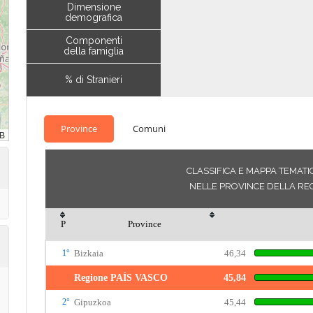
Dimensione
demografica
Componenti
della famiglia
% di Stranieri
Province
Comuni
CLASSIFICA E MAPPA TEMATIC
NELLE PROVINCE DELLA REG
P
Province
1°
Bizkaia
46,34
Regione PAÍS VASCO
45,84
2°
Gipuzkoa
45,44