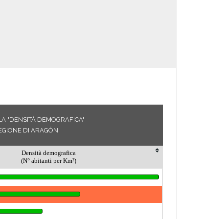
LA "DENSITÀ DEMOGRAFICA"
EGIONE DI ARAGÓN
Densità demografica
(N° abitanti per Km²)