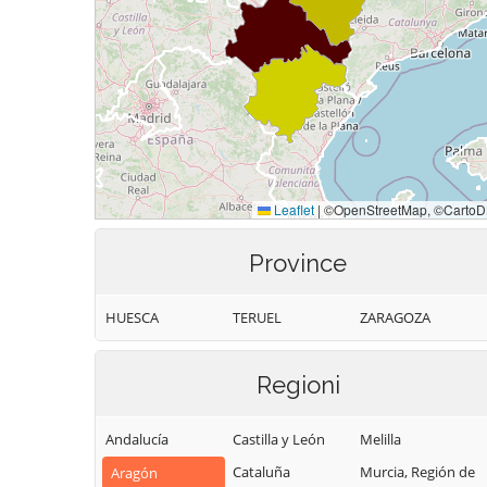
Province
HUESCA
TERUEL
ZARAGOZA
Regioni
Andalucía
Castilla y León
Melilla
Cataluña
Murcia, Región de
Aragón