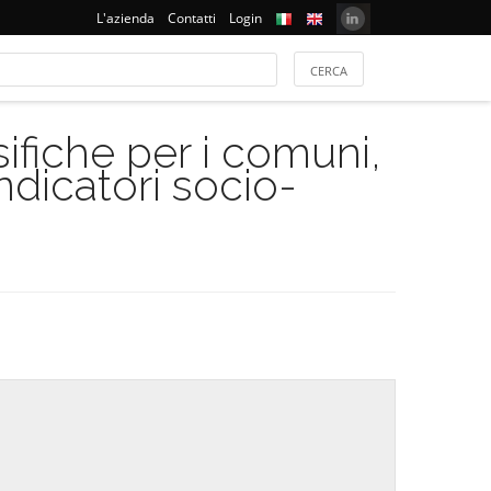
L'azienda
Contatti
Login
ifiche per i comuni,
indicatori socio-