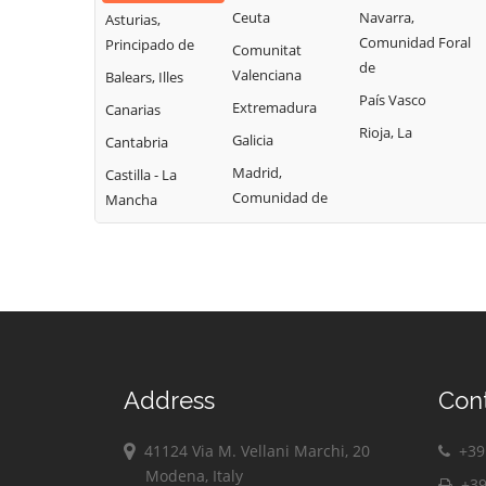
Ceuta
Navarra,
Asturias,
Comunidad Foral
Principado de
Comunitat
de
Valenciana
Balears, Illes
País Vasco
Extremadura
Canarias
Rioja, La
Galicia
Cantabria
Madrid,
Castilla - La
Comunidad de
Mancha
Address
Con
41124 Via M. Vellani Marchi, 20
+39 
Modena, Italy
+39