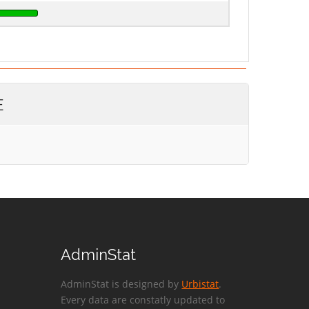
E
AdminStat
AdminStat is designed by
Urbistat
.
Every data are constatly updated to