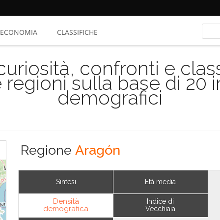
ECONOMIA
CLASSIFICHE
riosità, confronti e class
 regioni sulla base di 20 
demografici
Regione
Aragón
Sintesi
Età media
Densità
Indice di
demografica
Vecchiaia