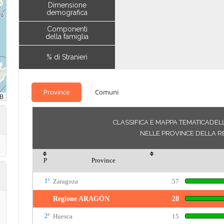
Dimensione
demografica
Componenti
della famiglia
% di Stranieri
Province
Comuni
CLASSIFICA E MAPPA TEMATICADEL
NELLE PROVINCE DELLA R
P
Province
1°
Zaragoza
57
Regione ARAGÓN
28
2°
Huesca
15