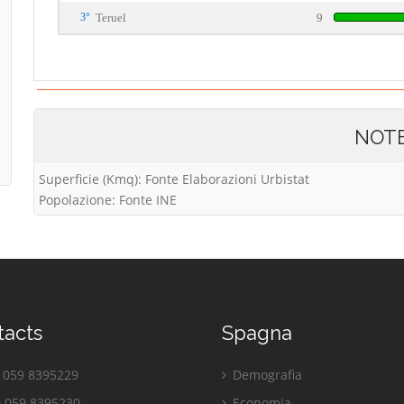
3°
Teruel
9
NOT
Superficie (Kmq): Fonte Elaborazioni Urbistat
Popolazione: Fonte INE
tacts
Spagna
059 8395229
Demografia
 059 8395230
Economia