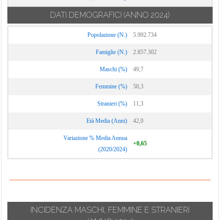
DATI DEMOGRAFICI
(ANNO 2024)
Popolazione (N.)
5.992.734
Famiglie (N.)
2.857.302
Maschi (%)
49,7
Femmine (%)
50,3
Stranieri (%)
11,3
Età Media (Anni)
42,0
Variazione % Media Annua
+0,65
(2020/2024)
INCIDENZA MASCHI, FEMMINE E STRANIERI