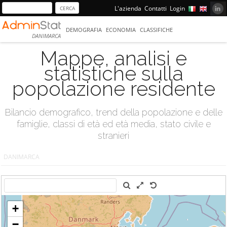
L'azienda
Contatti
Login
DEMOGRAFIA
ECONOMIA
CLASSIFICHE
DANIMARCA
Mappe, analisi e
statistiche sulla
popolazione residente
Bilancio demografico, trend della popolazione e delle
famiglie, classi di età ed età media, stato civile e
stranieri
DANIMARCA