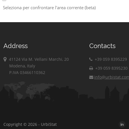
Seleziona per confrontare l'area corrente (beta)
Address
Contacts
41124 Via M. Vellani Marchi, 20
+39 059 8395229
Modena, Italy
+39 059 8395230
P.IVA 03466110362
info@urbistat.co
Copyright © 2026 - UrbiStat