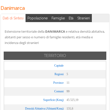
Danimarca
Dati di Sintesi
Popolazione
Famiglie
Età
Stranieri
Estensione territoriale della
DANIMARCA
e relativa densità abitativa,
abitanti per sesso e numero di famiglie residenti, età media e
incidenza degli stranieri
TERRITORIO
Capitale
Regioni
5
Province
11
Comuni
99
Superficie (Kmq)
45.525,19
Densità Abitativa (Abitanti/Kmq)
131,6