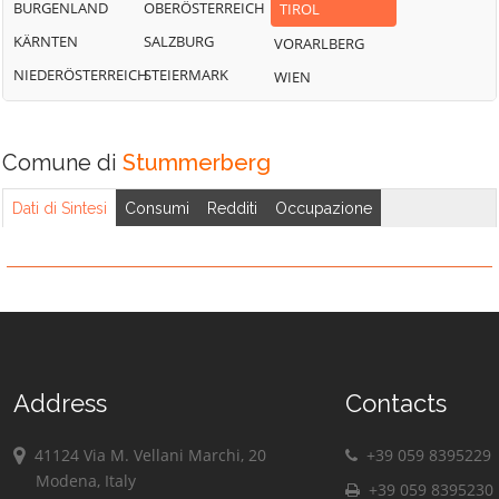
BURGENLAND
OBERÖSTERREICH
TIROL
KÄRNTEN
SALZBURG
VORARLBERG
NIEDERÖSTERREICH
STEIERMARK
WIEN
Comune di
Stummerberg
Dati di Sintesi
Consumi
Redditi
Occupazione
Address
Contacts
41124 Via M. Vellani Marchi, 20
+39 059 8395229
Modena, Italy
+39 059 8395230