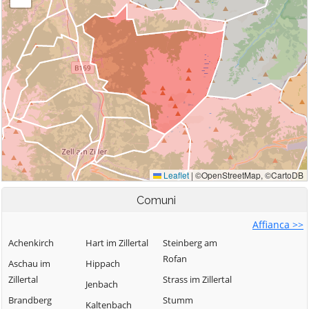
Comuni
Affianca >>
Achenkirch
Hart im Zillertal
Steinberg am
Rofan
Aschau im
Hippach
Zillertal
Strass im Zillertal
Jenbach
Brandberg
Stumm
Kaltenbach