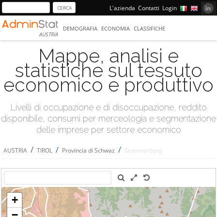
L'azienda
Contatti
Login
DEMOGRAFIA
ECONOMIA
CLASSIFICHE
AUSTRIA
Mappe, analisi e
statistiche sul tessuto
economico e produttivo
Livelli di occupazione e di disoccupazione, reddito
disponibile, consumi per merceologia e segmentazione
delle imprese per settore economico
/
/
/
AUSTRIA
TIROL
Provincia di Schwaz
Stummerberg