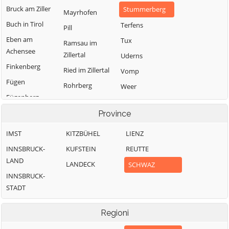
Bruck am Ziller
Stummerberg
Mayrhofen
Buch in Tirol
Terfens
Pill
Eben am
Tux
Ramsau im
Achensee
Zillertal
Uderns
Finkenberg
Ried im Zillertal
Vomp
Fügen
Rohrberg
Weer
Fügenberg
Schlitters
Weerberg
Gallzein
Province
Schwaz
Wiesing
Gerlos
Schwendau
Zell am Ziller
IMST
KITZBÜHEL
LIENZ
Gerlosberg
Stans
Zellberg
INNSBRUCK-
KUFSTEIN
REUTTE
Hainzenberg
LAND
LANDECK
SCHWAZ
INNSBRUCK-
STADT
Regioni