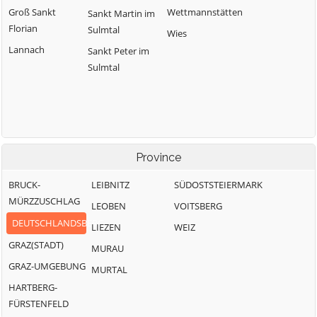
Groß Sankt
Wettmannstätten
Sankt Martin im
Florian
Sulmtal
Wies
Lannach
Sankt Peter im
Sulmtal
Province
BRUCK-
LEIBNITZ
SÜDOSTSTEIERMARK
MÜRZZUSCHLAG
LEOBEN
VOITSBERG
DEUTSCHLANDSBERG
LIEZEN
WEIZ
GRAZ(STADT)
MURAU
GRAZ-UMGEBUNG
MURTAL
HARTBERG-
FÜRSTENFELD