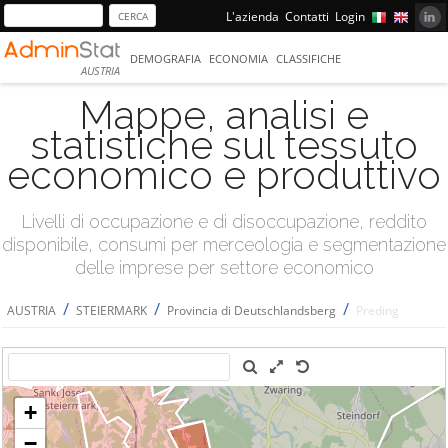
L'azienda
Contatti
Login
DEMOGRAFIA
ECONOMIA
CLASSIFICHE
AUSTRIA
Mappe, analisi e
statistiche sul tessuto
economico e produttivo
Livelli di occupazione e di disoccupazione, reddito
disponibile, consumi per merceologia e segmentazione
delle imprese per settore economico
/
/
/
AUSTRIA
STEIERMARK
Provincia di Deutschlandsberg
Preding