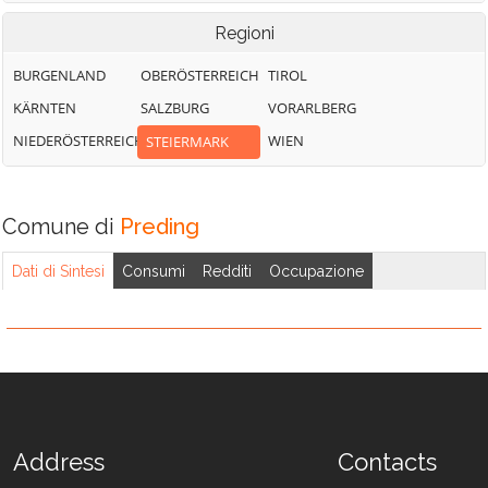
Regioni
BURGENLAND
OBERÖSTERREICH
TIROL
KÄRNTEN
SALZBURG
VORARLBERG
NIEDERÖSTERREICH
WIEN
STEIERMARK
Comune di
Preding
Dati di Sintesi
Consumi
Redditi
Occupazione
Address
Contacts