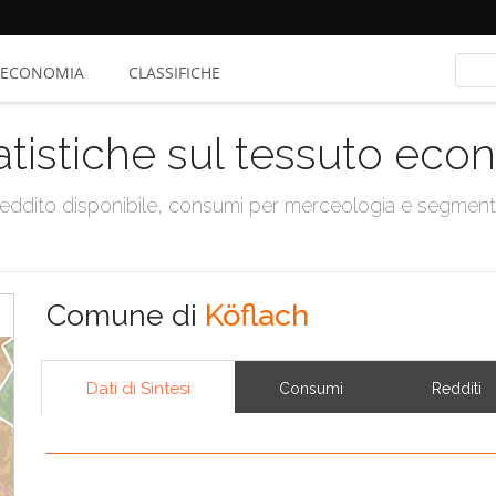
ECONOMIA
CLASSIFICHE
atistiche sul tessuto ec
, reddito disponibile, consumi per merceologia e segmen
Comune di
Köflach
Dati di Sintesi
Consumi
Redditi