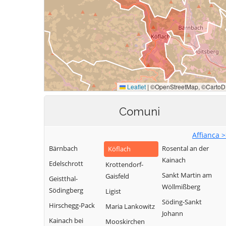
Comuni
Affianca 
Bärnbach
Rosental an der
Köflach
Kainach
Edelschrott
Krottendorf-
Sankt Martin am
Gaisfeld
Geistthal-
Wöllmißberg
Södingberg
Ligist
Söding-Sankt
Hirschegg-Pack
Maria Lankowitz
Johann
Kainach bei
Mooskirchen