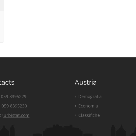
tacts
Austria
059 8395229
Demografia
 059 8395230
Economia
o@urbistat.com
Classifiche