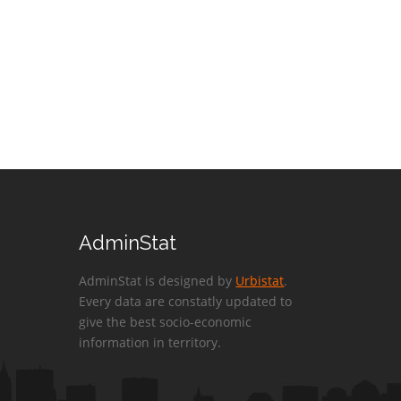
AdminStat
AdminStat is designed by
Urbistat
.
Every data are constatly updated to
give the best socio-economic
information in territory.