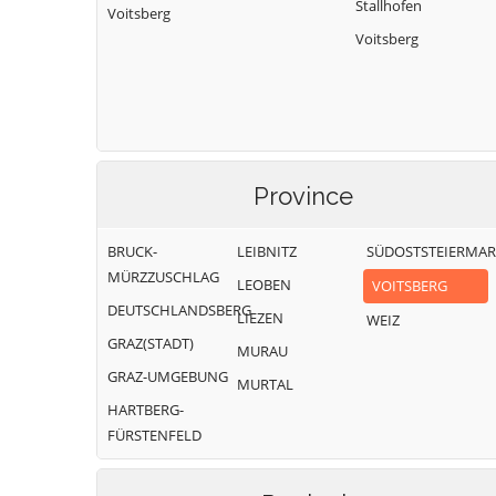
Stallhofen
Voitsberg
Voitsberg
Province
BRUCK-
LEIBNITZ
SÜDOSTSTEIERMA
MÜRZZUSCHLAG
LEOBEN
VOITSBERG
DEUTSCHLANDSBERG
LIEZEN
WEIZ
GRAZ(STADT)
MURAU
GRAZ-UMGEBUNG
MURTAL
HARTBERG-
FÜRSTENFELD