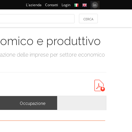
L'azienda
Contatti
Login
onomico e produttivo
tazione delle imprese per settore economico
Occupazione