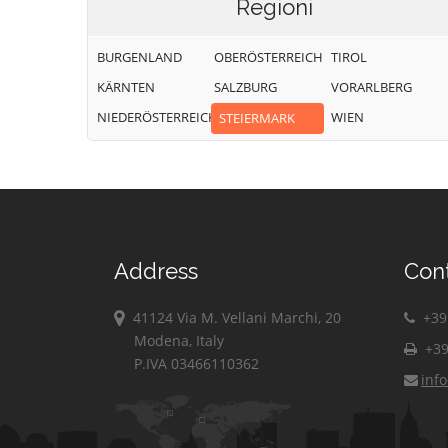
Regioni
BURGENLAND
OBERÖSTERREICH
TIROL
KÄRNTEN
SALZBURG
VORARLBERG
NIEDERÖSTERREICH
WIEN
STEIERMARK
Address
Con
41124 Via M. Vellani Marchi, 20
+39 
Modena, Italy
+39
P.IVA 03466110362
inf