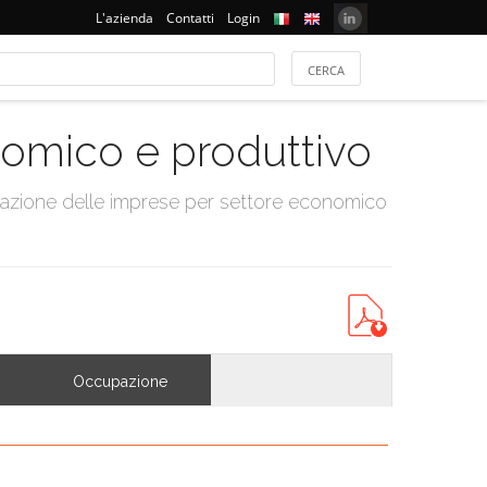
L'azienda
Contatti
Login
onomico e produttivo
tazione delle imprese per settore economico
Occupazione