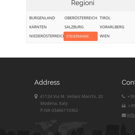
Regioni
BURGENLAND
OBERÖSTERREICH
TIROL
KÄRNTEN
SALZBURG
VORARLBERG
NIEDERÖSTERREICH
WIEN
STEIERMARK
Address
Con
41124 Via M. Vellani Marchi, 20
+39 
Modena, Italy
+39
P.IVA 03466110362
inf