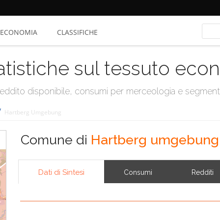
ECONOMIA
CLASSIFICHE
atistiche sul tessuto ec
, reddito disponibile, consumi per merceologia e segmen
/
Hartberg Umgebung
Comune di
Hartberg umgebung
Dati di Sintesi
Consumi
Redditi