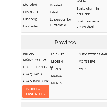
Walde
Ebersdorf
Kaindorf
Sankt Johann in
Feistritztal
Lafnitz
der Haide
Friedberg
Loipersdorf bei
Sankt Lorenzen
Fürstenfeld
Fürstenfeld
am Wechsel
Neudau
Grafendorf bei
Schäffern
Hartberg
Ottendorf an der
Söchau
Province
Rittschein
Greinbach
Stubenberg
Pinggau
Großsteinbach
BRUCK-
LEIBNITZ
SÜDOSTSTEIERMA
Vorau
Pöllau
MÜRZZUSCHLAG
LEOBEN
VOITSBERG
Waldbach-
DEUTSCHLANDSBERG
Mönichwald
LIEZEN
WEIZ
GRAZ(STADT)
Wenigzell
MURAU
GRAZ-UMGEBUNG
MURTAL
HARTBERG-
FÜRSTENFELD