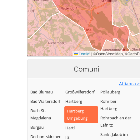
Comuni
Affianca 
Bad Blumau
Großwilfersdorf
Pöllauberg
Bad Waltersdorf
Hartberg
Rohr bei
Hartberg
Buch-St.
Hartberg
Magdalena
Rohrbach an der
Umgebung
Lafnitz
Burgau
Hartl
Sankt Jakob im
Dechantskirchen
Ilz