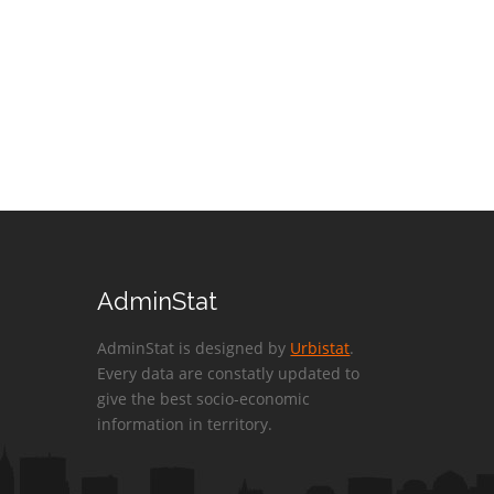
AdminStat
AdminStat is designed by
Urbistat
.
Every data are constatly updated to
give the best socio-economic
information in territory.