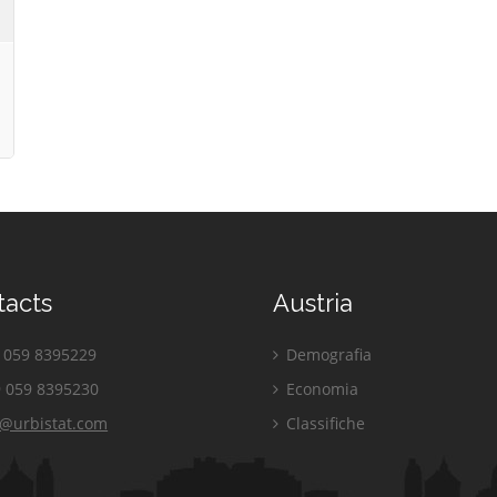
tacts
Austria
059 8395229
Demografia
 059 8395230
Economia
o@urbistat.com
Classifiche