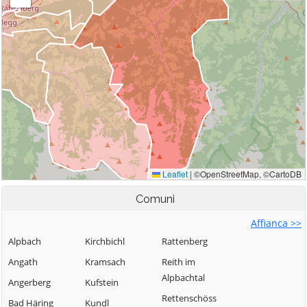
Comuni
Affianca >>
Alpbach
Kirchbichl
Rattenberg
Angath
Kramsach
Reith im
Alpbachtal
Angerberg
Kufstein
Rettenschöss
Bad Häring
Kundl