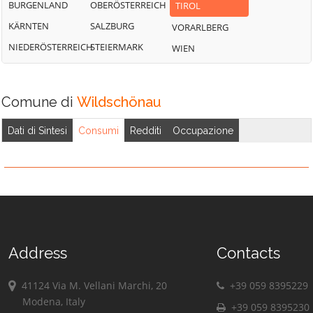
BURGENLAND
OBERÖSTERREICH
TIROL
KÄRNTEN
SALZBURG
VORARLBERG
NIEDERÖSTERREICH
STEIERMARK
WIEN
Comune di
Wildschönau
Dati di Sintesi
Consumi
Redditi
Occupazione
Address
Contacts
41124 Via M. Vellani Marchi, 20
+39 059 8395229
Modena, Italy
+39 059 8395230