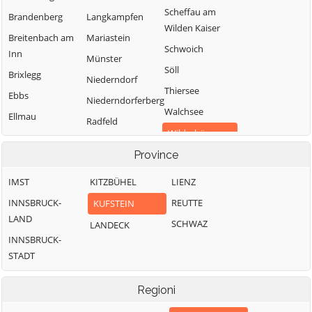
Scheffau am
Brandenberg
Langkampfen
Wilden Kaiser
Breitenbach am
Mariastein
Schwoich
Inn
Münster
Söll
Brixlegg
Niederndorf
Thiersee
Ebbs
Niederndorferberg
Walchsee
Ellmau
Radfeld
Wildschönau
Erl
Province
Wörgl
IMST
KITZBÜHEL
LIENZ
INNSBRUCK-
REUTTE
KUFSTEIN
LAND
SCHWAZ
LANDECK
INNSBRUCK-
STADT
Regioni