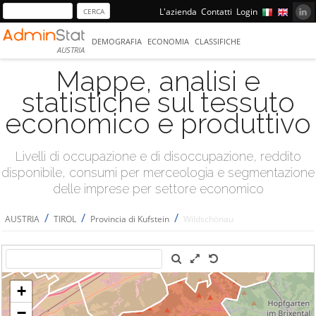
L'azienda
Contatti
Login
DEMOGRAFIA
ECONOMIA
CLASSIFICHE
AUSTRIA
Mappe, analisi e
statistiche sul tessuto
economico e produttivo
Livelli di occupazione e di disoccupazione, reddito
disponibile, consumi per merceologia e segmentazione
delle imprese per settore economico
/
/
/
AUSTRIA
TIROL
Provincia di Kufstein
Wildschönau