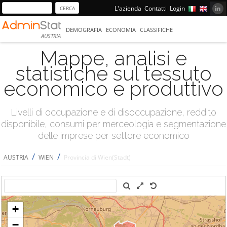
L'azienda
Contatti
Login
DEMOGRAFIA
ECONOMIA
CLASSIFICHE
AUSTRIA
Mappe, analisi e
statistiche sul tessuto
economico e produttivo
Livelli di occupazione e di disoccupazione, reddito
disponibile, consumi per merceologia e segmentazione
delle imprese per settore economico
/
/
AUSTRIA
WIEN
Provincia di Wien(Stadt)