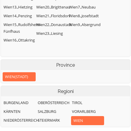
Wien13.,Hietzing
Wien20.,Brigittenau
Wien7.,Neubau
Wien14.,Penzing
Wien21.,Floridsdorf
Wien8.,Josefstadt
Wien15.,Rudolfsheim-
Wien22.,Donaustadt
Wien9.,Alsergrund
Fünfhaus
Wien23.,Liesing
Wien16.,Ottakring
Province
WIEN(STADT)
Regioni
BURGENLAND
OBERÖSTERREICH
TIROL
KÄRNTEN
SALZBURG
VORARLBERG
NIEDERÖSTERREICH
STEIERMARK
WIEN