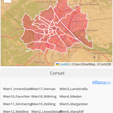
Comuni
Affianca >>
Wien1.,InnereStadt
Wien17.,Hernals
Wien3.,Landstraße
Wien10.,Favoriten
Wien18.,Währing
Wien4.,Wieden
Wien11.,Simmering
Wien19.,Döbling
Wien5.,Margareten
Wien12.,Meidling
Wien2.,Leopoldstadt
Wien6.,Mariahilf