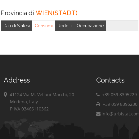
Provincia di
WIEN(STADT)
Dati di Sintesi
Consumi
Redditi
Occupazione
Address
Contacts
41124 Via M. Vellani Marchi, 20
+39 059 8395229
Modena, Italy
+39 059 8395230
P.IVA 03466110362
info@urbistat.co