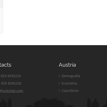
tacts
Austria
059 8395229
Demografia
 059 8395230
Economia
o@urbistat.com
Classifiche