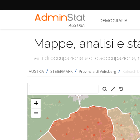
DEMOGRAFIA
AUSTRIA
Mappe, analisi e st
Livelli di occupazione e di disoccupazione
/
/
/
AUSTRIA
STEIERMARK
Provincia di Voitsberg
Kainach b