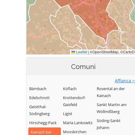
Comuni
Affianca 
Bärnbach
Köflach
Rosental an der
Kainach
Edelschrott
Krottendorf-
Gaisfeld
Sankt Martin am
Geistthal-
Wöllmißberg
Södingberg
Ligist
Söding-Sankt
Hirschegg-Pack
Maria Lankowitz
Johann
Mooskirchen
Kainach bei