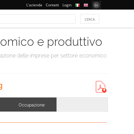
L'azienda
Contatti
Login
onomico e produttivo
tazione delle imprese per settore economico
g
Occupazione