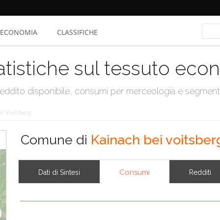
ECONOMIA
CLASSIFICHE
atistiche sul tessuto ec
, reddito disponibile, consumi per merceologia e segmen
ei Voitsberg
Comune di
Kainach bei voitsber
Consumi
Dati di Sintesi
Redditi