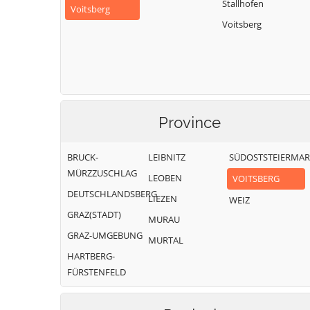
Stallhofen
Voitsberg
Voitsberg
Province
BRUCK-
LEIBNITZ
SÜDOSTSTEIERMA
MÜRZZUSCHLAG
LEOBEN
VOITSBERG
DEUTSCHLANDSBERG
LIEZEN
WEIZ
GRAZ(STADT)
MURAU
GRAZ-UMGEBUNG
MURTAL
HARTBERG-
FÜRSTENFELD