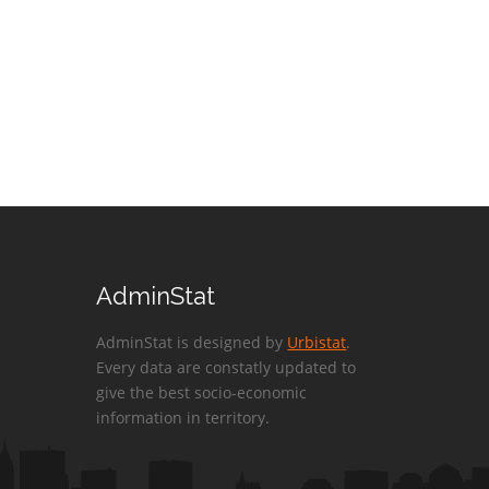
AdminStat
AdminStat is designed by
Urbistat
.
Every data are constatly updated to
give the best socio-economic
information in territory.