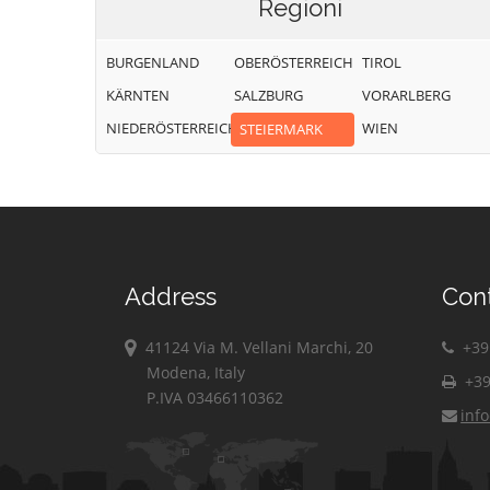
Regioni
BURGENLAND
OBERÖSTERREICH
TIROL
KÄRNTEN
SALZBURG
VORARLBERG
NIEDERÖSTERREICH
WIEN
STEIERMARK
Address
Con
41124 Via M. Vellani Marchi, 20
+39 
Modena, Italy
+39
P.IVA 03466110362
inf