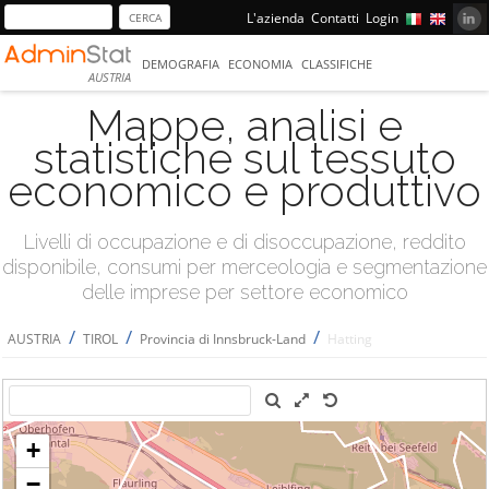
L'azienda
Contatti
Login
DEMOGRAFIA
ECONOMIA
CLASSIFICHE
AUSTRIA
Mappe, analisi e
statistiche sul tessuto
economico e produttivo
Livelli di occupazione e di disoccupazione, reddito
disponibile, consumi per merceologia e segmentazione
delle imprese per settore economico
/
/
/
AUSTRIA
TIROL
Provincia di Innsbruck-Land
Hatting