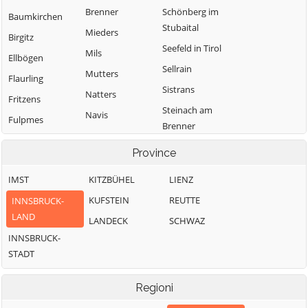
Brenner
Schönberg im
Baumkirchen
Stubaital
Mieders
Birgitz
Seefeld in Tirol
Mils
Ellbögen
Sellrain
Mutters
Flaurling
Sistrans
Natters
Fritzens
Steinach am
Navis
Fulpmes
Brenner
Neustift im
Gnadenwald
Telfes im Stubai
Stubaital
Province
Götzens
Telfs
Oberhofen im
IMST
KITZBÜHEL
LIENZ
Gries am Brenner
Inntal
Thaur
KUFSTEIN
REUTTE
INNSBRUCK-
Gries im Sellrain
Obernberg am
Trins
LAND
LANDECK
SCHWAZ
Grinzens
Brenner
Tulfes
INNSBRUCK-
Gschnitz
Oberperfuss
Unterperfuss
STADT
Hall in Tirol
Patsch
Vals
Hatting
Pettnau
Regioni
Volders
Inzing
Pfaffenhofen