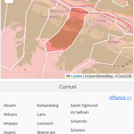
Comuni
Affianca >>
Absam
Kolsassberg
Sankt Sigmund
im Sellrain
Aldrans
Lans
Scharnitz
Ampass
Leutasch
Schmirn
Axams
Matrei am