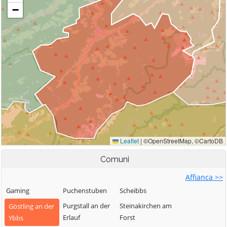
Comuni
Affianca >>
Gaming
Puchenstuben
Scheibbs
Purgstall an der
Steinakirchen am
Göstling an der
Erlauf
Forst
Ybbs