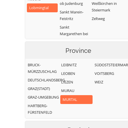
ob Judenburg
Weißkirchen in
Lobmingtal
Steiermark
Sankt Marein-
Feistritz
Zeltweg
Sankt
Margarethen bei
Knittelfeld
Province
BRUCK-
LEIBNITZ
SÜDOSTSTEIERMA
MÜRZZUSCHLAG
LEOBEN
VOITSBERG
DEUTSCHLANDSBERG
LIEZEN
WEIZ
GRAZ(STADT)
MURAU
GRAZ-UMGEBUNG
MURTAL
HARTBERG-
FÜRSTENFELD