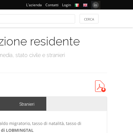
L'azienda
Contatti
Login
azione residente
dia, stato civile e stranieri
Stranieri
ldo migratorio, tasso di natalità, tasso di
 di LOBMINGTAL