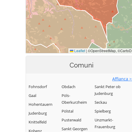
Comuni
Affianca 
Fohnsdorf
Obdach
Sankt Peter ob
Judenburg
Gaal
Pöls-
Oberkurzheim
Seckau
Hohentauern
Pölstal
Spielberg
Judenburg
Pusterwald
Unzmarkt-
Knittelfeld
Frauenburg
Sankt Georgen
Kobenz