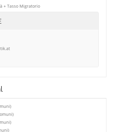
tà + Tasso Migratorio
E
tik.at
l
omuni)
comuni)
omuni)
muni)