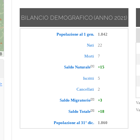
BILANCIO DEMOGRAFICO
(ANNO 2021)
Popolazione al 1 gen.
1.842
Nati
22
Morti
7
[1]
Saldo Naturale
+15
Iscritti
5
>>
Cancellati
2
[2]
Saldo Migratorio
+3
Va
Va
[3]
Saldo Totale
+18
Popolazione al 31° dic.
1.860