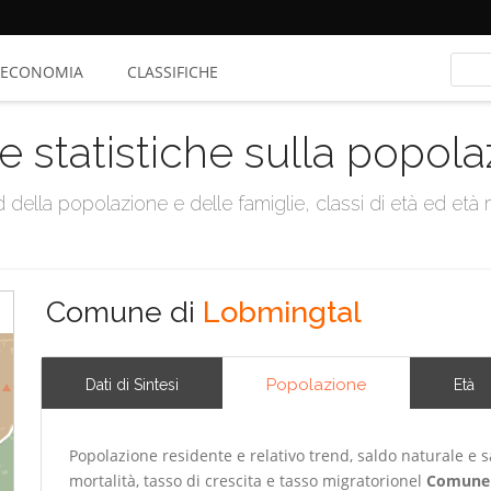
ECONOMIA
CLASSIFICHE
e statistiche sulla popol
della popolazione e delle famiglie, classi di età ed età me
Comune di
Lobmingtal
Popolazione
Dati di Sintesi
Età
Popolazione residente e relativo trend, saldo naturale e sa
mortalità, tasso di crescita e tasso migratorionel
Comune