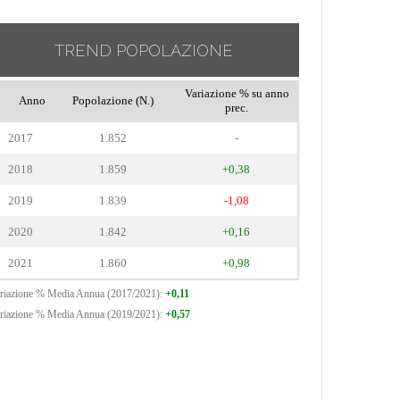
TREND POPOLAZIONE
Variazione % su anno
Anno
Popolazione (N.)
prec.
2017
1.852
-
2018
1.859
+0,38
2019
1.839
-1,08
2020
1.842
+0,16
2021
1.860
+0,98
riazione % Media Annua (2017/2021):
+0,11
riazione % Media Annua (2019/2021):
+0,57