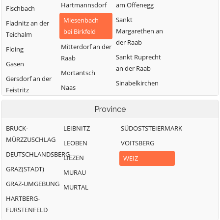
Hartmannsdorf
am Offenegg
Fischbach
Sankt
Miesenbach
Fladnitz an der
Margarethen an
bei Birkfeld
Teichalm
der Raab
Mitterdorf an der
Floing
Sankt Ruprecht
Raab
Gasen
an der Raab
Mortantsch
Gersdorf an der
Sinabelkirchen
Naas
Feistritz
Strallegg
Passail
Gleisdorf
Province
Thannhausen
Pischelsdorf am
Gutenberg-
Weiz
BRUCK-
Kulm
LEIBNITZ
SÜDOSTSTEIERMARK
Stenzengreith
MÜRZZUSCHLAG
Puch bei Weiz
LEOBEN
VOITSBERG
Hofstätten an
DEUTSCHLANDSBERG
der Raab
Ratten
LIEZEN
WEIZ
GRAZ(STADT)
MURAU
GRAZ-UMGEBUNG
MURTAL
HARTBERG-
FÜRSTENFELD