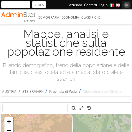
L'azienda
Contatti
Login
DEMOGRAFIA
ECONOMIA
CLASSIFICHE
AUSTRIA
Mappe, analisi e
statistiche sulla
popolazione residente
Bilancio demografico, trend della popolazione e delle
famiglie, classi di età ed età media, stato civile e
stranieri
/
/
/
AUSTRIA
STEIERMARK
Provincia di Weiz
Miesenbach bei Birkfeld