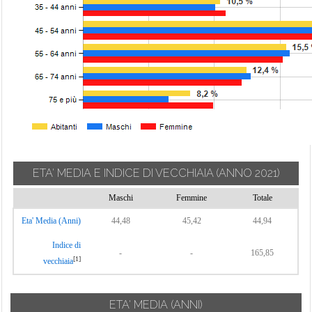
ETA' MEDIA E INDICE DI VECCHIAIA
(ANNO 2021)
Maschi
Femmine
Totale
Eta' Media (Anni)
44,48
45,42
44,94
Indice di
-
-
165,85
[1]
vecchiaia
ETA' MEDIA (ANNI)