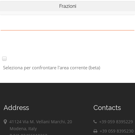
Frazioni
Seleziona per confrontare l'area corrente (beta)
Address
Contacts
41124 Via M. Vellani Marchi, 20
+39 059 8395229
Modena, Italy
+39 059 8395230