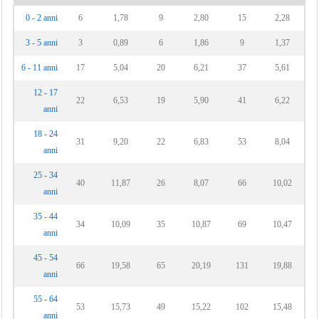
0 - 2 anni
6
1,78
9
2,80
15
2,28
3 - 5 anni
3
0,89
6
1,86
9
1,37
6 - 11 anni
17
5,04
20
6,21
37
5,61
12 - 17
22
6,53
19
5,90
41
6,22
anni
18 - 24
31
9,20
22
6,83
53
8,04
anni
25 - 34
40
11,87
26
8,07
66
10,02
anni
35 - 44
34
10,09
35
10,87
69
10,47
anni
45 - 54
66
19,58
65
20,19
131
19,88
anni
55 - 64
53
15,73
49
15,22
102
15,48
anni