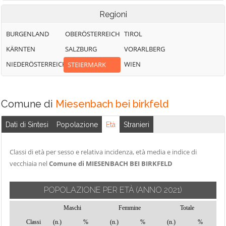
Regioni
BURGENLAND
OBERÖSTERREICH
TIROL
KÄRNTEN
SALZBURG
VORARLBERG
NIEDERÖSTERREICH
WIEN
STEIERMARK
Comune di
Miesenbach bei birkfeld
Dati di Sintesi
Popolazione
Età
Stranieri
Classi di età per sesso e relativa incidenza, età media e indice di
vecchiaia nel
Comune di MIESENBACH BEI BIRKFELD
POPOLAZIONE PER ETÀ
(ANNO 2021)
Maschi
Femmine
Totale
Classi
(n.)
%
(n.)
%
(n.)
%