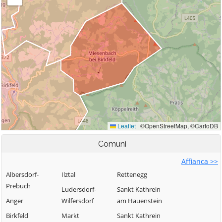
Comuni
Affianca >>
Albersdorf-
Ilztal
Rettenegg
Prebuch
Ludersdorf-
Sankt Kathrein
Anger
Wilfersdorf
am Hauenstein
Birkfeld
Markt
Sankt Kathrein