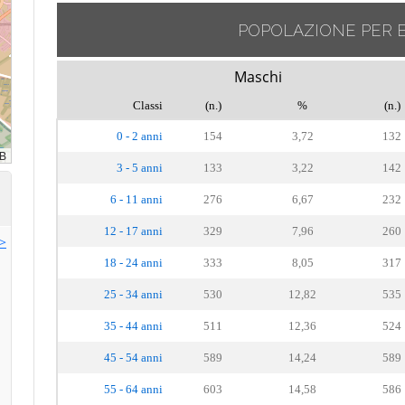
POPOLAZIONE PER 
Maschi
Classi
(n.)
%
(n.)
0 - 2 anni
154
3,72
132
3 - 5 anni
133
3,22
142
6 - 11 anni
276
6,67
232
12 - 17 anni
329
7,96
260
>>
18 - 24 anni
333
8,05
317
25 - 34 anni
530
12,82
535
35 - 44 anni
511
12,36
524
45 - 54 anni
589
14,24
589
55 - 64 anni
603
14,58
586