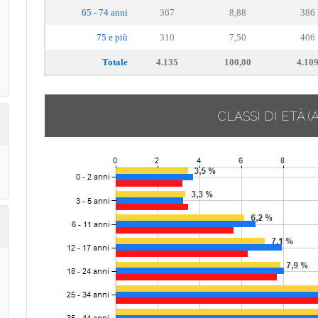
65 - 74 anni
367
8,88
386
75 e più
310
7,50
406
Totale
4.135
100,00
4.10
CLASSI DI ETÀ
(