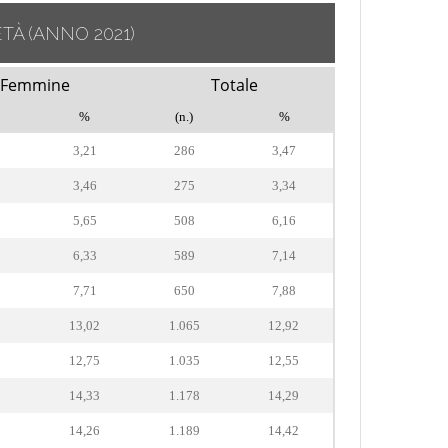
ETÀ
(ANNO 2021)
Femmine
Totale
%
(n.)
%
3,21
286
3,47
3,46
275
3,34
5,65
508
6,16
6,33
589
7,14
7,71
650
7,88
13,02
1.065
12,92
12,75
1.035
12,55
14,33
1.178
14,29
14,26
1.189
14,42