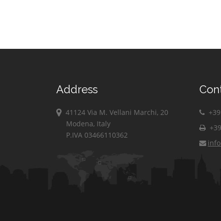
Address
Con
41124 Via M. Vellani Marchi, 20
+39 
Modena, Italy
+39
P.IVA 03466110362
inf