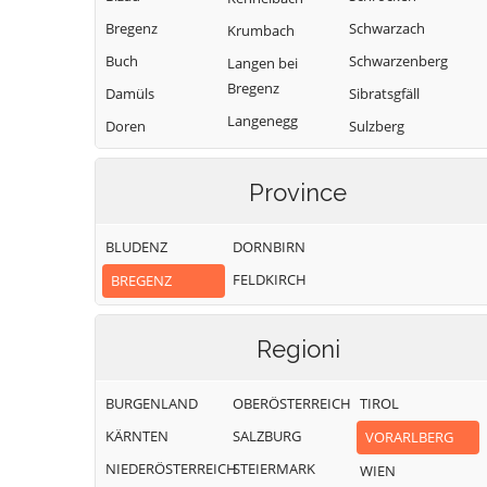
Bregenz
Schwarzach
Krumbach
Buch
Schwarzenberg
Langen bei
Bregenz
Damüls
Sibratsgfäll
Langenegg
Doren
Sulzberg
Lauterach
Egg
Warth
Lingenau
Province
Eichenberg
Wolfurt
Lochau
Fußach
BLUDENZ
DORNBIRN
Mellau
Gaißau
FELDKIRCH
BREGENZ
Mittelberg
Regioni
BURGENLAND
OBERÖSTERREICH
TIROL
KÄRNTEN
SALZBURG
VORARLBERG
NIEDERÖSTERREICH
STEIERMARK
WIEN