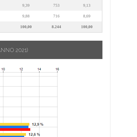
9,39
753
9,13
9,88
716
8,69
9
100,00
8.244
100,00
ANNO 2021)