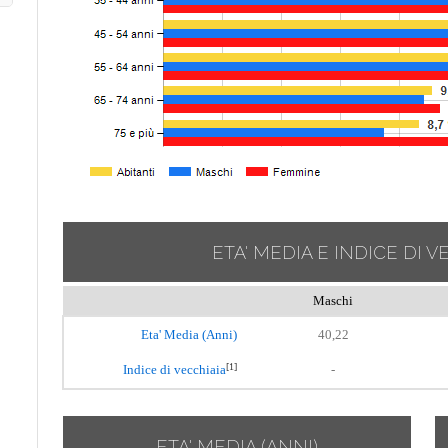
ETA' MEDIA E INDICE DI V
Maschi
Eta' Media (Anni)
40,22
[1]
Indice di vecchiaia
-
ETA' MEDIA (ANNI)