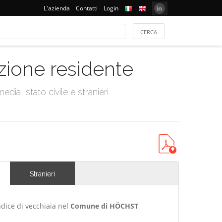
L'azienda
Contatti
Login
azione residente
dia, stato civile e stranieri
Stranieri
ndice di vecchiaia nel
Comune di HÖCHST