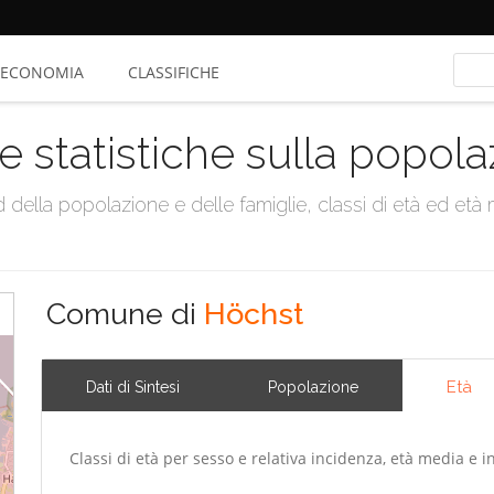
ECONOMIA
CLASSIFICHE
e statistiche sulla popol
della popolazione e delle famiglie, classi di età ed età me
Comune di
Höchst
Età
Dati di Sintesi
Popolazione
Classi di età per sesso e relativa incidenza, età media e i