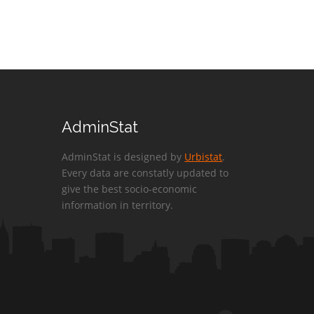
AdminStat
AdminStat is designed by
Urbistat
.
Every data are constatly updated to
give the best socio-economic
information in territory.