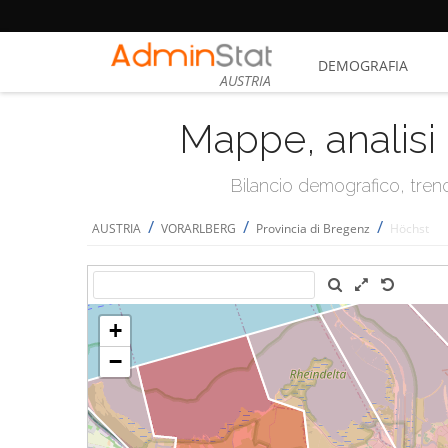
DEMOGRAFIA
AUSTRIA
Mappe, analisi 
Bilancio demografico, trend 
/
/
/
AUSTRIA
VORARLBERG
Provincia di Bregenz
Höchst