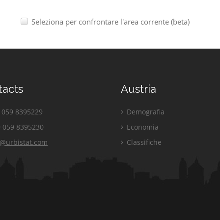
Seleziona per confrontare l'area corrente (beta)
tacts
Austria
059 8395229
Demografia
 059 8395230
Economia
o@urbistat.com
Classifiche