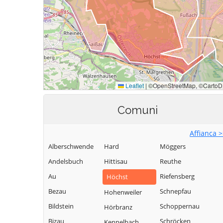
Comuni
Affianca 
Alberschwende
Hard
Möggers
Andelsbuch
Hittisau
Reuthe
Au
Riefensberg
Höchst
Bezau
Schnepfau
Hohenweiler
Bildstein
Schoppernau
Hörbranz
Bizau
Schröcken
Kennelbach