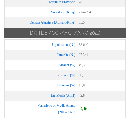
Comuni in Provincia
28
Superficie (Kmq)
2.642,94
Densità Abitativa (Abitanti/Kmq)
33,5
DATI DEMOGRAFICI
(ANNO 2021)
Popolazione (N.)
88.646
Famiglie (N.)
37.344
Maschi (%)
49,3
Femmine (%)
50,7
Stranieri (%)
15,9
Età Media (Anni)
42,8
Variazione % Media Annua
+0,40
(2017/2021)