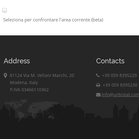
Seleziona per confrontare l'area corrente (beta)
Address
Contacts
41124 Via M. Vellani Marchi, 20
+39 059 8395229
Modena, Italy
+39 059 8395230
P.IVA 03466110362
info@urbistat.co