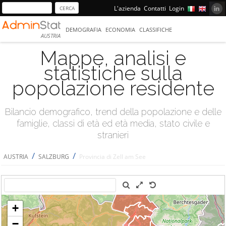
L'azienda
Contatti
Login
DEMOGRAFIA
ECONOMIA
CLASSIFICHE
AUSTRIA
Mappe, analisi e
statistiche sulla
popolazione residente
Bilancio demografico, trend della popolazione e delle
famiglie, classi di età ed età media, stato civile e
stranieri
/
/
AUSTRIA
SALZBURG
Provincia di Zell am See