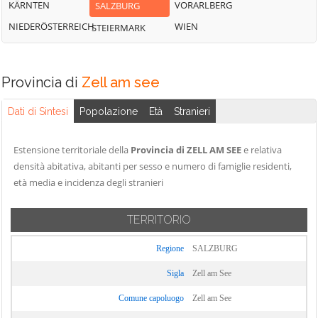
KÄRNTEN
VORARLBERG
SALZBURG
NIEDERÖSTERREICH
WIEN
STEIERMARK
Provincia di
Zell am see
Dati di Sintesi
Popolazione
Età
Stranieri
Estensione territoriale della
Provincia di ZELL AM SEE
e relativa
densità abitativa, abitanti per sesso e numero di famiglie residenti,
età media e incidenza degli stranieri
TERRITORIO
Regione
SALZBURG
Sigla
Zell am See
Comune capoluogo
Zell am See