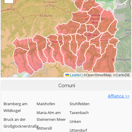
Comuni
Affianca >>
Bramberg am
Maishofen
Stuhlfelden
Wildkogel
Maria Alm am
Taxenbach
Bruck an der
Steinernen Meer
Unken
Großglocknerstraße
Mittersill
Uttendorf