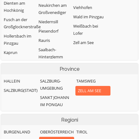
Dienten am
Neukirchen am
Viehhofen
Hochkönig
Großvenediger
Wald im Pinzgau
Fusch an der
Niedernsill
Weißbach bei
Großglocknerstraße
Piesendorf
Lofer
Hollersbach im
Rauris
Zell am See
Pinzgau
Saalbach-
Kaprun
Hinterglemm
Krimml
Saalfelden am
Province
Lend
Steinernen Meer
Leogang
HALLEIN
SALZBURG-
TAMSWEG
Sankt Martin bei
UMGEBUNG
Lofer
Lofer
SALZBURG(STADT)
ZELL AM SEE
SANKT JOHANN
IM PONGAU
Regioni
BURGENLAND
OBERÖSTERREICH
TIROL