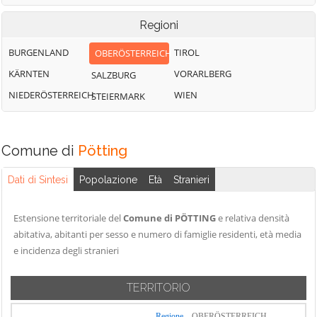
Regioni
BURGENLAND
TIROL
OBERÖSTERREICH
KÄRNTEN
VORARLBERG
SALZBURG
NIEDERÖSTERREICH
WIEN
STEIERMARK
Comune di
Pötting
Dati di Sintesi
Popolazione
Età
Stranieri
Estensione territoriale del
Comune di PÖTTING
e relativa densità
abitativa, abitanti per sesso e numero di famiglie residenti, età media
e incidenza degli stranieri
TERRITORIO
Regione
OBERÖSTERREICH