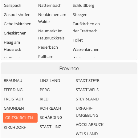
Gallspach
Natternbach
Schlüßlberg
Gaspoltshofen
Neukirchen am
Steegen
Walde
Geboltskirchen
Taufkirchen an
Neumarkt im
der Trattnach
Grieskirchen
Hausruckkreis
Tollet
Haag am
Peuerbach
Hausruck
Waizenkirchen
Pollham
Heiligenberg
Wallern an der
Trattnach
Pötting
Hofkirchen an
Province
der Trattnach
Weibern
Pram
BRAUNAU
LINZ-LAND
STADT STEYR
Kallham
Wendling
Rottenbach
EFERDING
PERG
STADT WELS
FREISTADT
RIED
STEYR-LAND
GMUNDEN
ROHRBACH
URFAHR-
UMGEBUNG
SCHÄRDING
GRIESKIRCHEN
VÖCKLABRUCK
STADT LINZ
KIRCHDORF
WELS-LAND