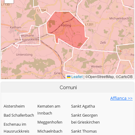
Comuni
Affianca >>
Aistersheim
Kematen am
Sankt Agatha
Innbach
Bad Schallerbach
Sankt Georgen
Meggenhofen
bei Grieskirchen
Eschenau im
Hausruckkreis
Michaelnbach
Sankt Thomas