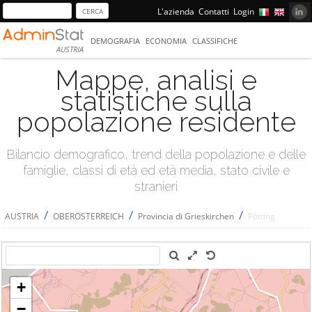
L'azienda
Contatti
Login
DEMOGRAFIA
ECONOMIA
CLASSIFICHE
AUSTRIA
Mappe, analisi e
statistiche sulla
popolazione residente
Bilancio demografico, trend della popolazione e delle
famiglie, classi di età ed età media, stato civile e
stranieri
/
/
/
AUSTRIA
OBERÖSTERREICH
Provincia di Grieskirchen
Pötting