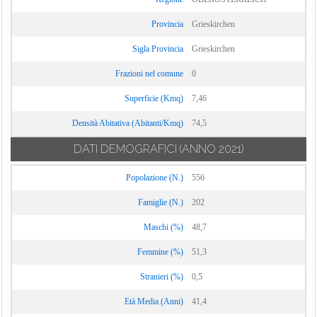
Provincia
Grieskirchen
Sigla Provincia
Grieskirchen
Frazioni nel comune
0
Superficie (Kmq)
7,46
Densità Abitativa (Abitanti/Kmq)
74,5
DATI DEMOGRAFICI
(ANNO 2021)
Popolazione (N.)
556
Famiglie (N.)
202
Maschi (%)
48,7
Femmine (%)
51,3
Stranieri (%)
0,5
Età Media (Anni)
41,4