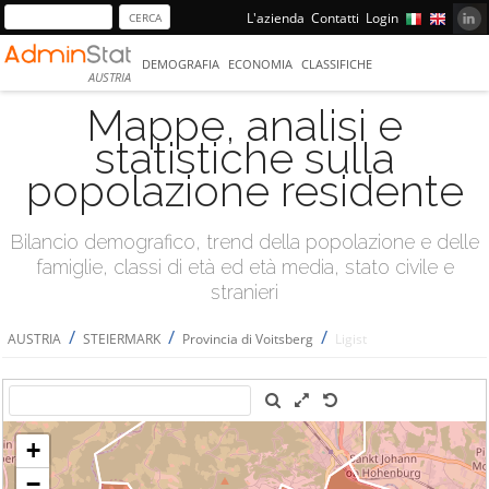
L'azienda
Contatti
Login
DEMOGRAFIA
ECONOMIA
CLASSIFICHE
AUSTRIA
Mappe, analisi e
statistiche sulla
popolazione residente
Bilancio demografico, trend della popolazione e delle
famiglie, classi di età ed età media, stato civile e
stranieri
/
/
/
AUSTRIA
STEIERMARK
Provincia di Voitsberg
Ligist