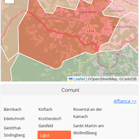
Comuni
Affianca >>
Bärnbach
Köflach
Rosental an der
Kainach
Edelschrott
Krottendorf-
Gaisfeld
Sankt Martin am
Geistthal-
Wöllmißberg
Södingberg
Ligist