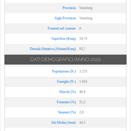
Provincia
Voitsberg
Sigla Provincia
Voitsberg
Frazioni nel comune
0
Superficie (Kmq)
34,74
Densità Abitativa (Abitanti/Kmq)
93,7
DATI DEMOGRAFICI
(ANNO 2021)
Popolazione (N.)
3.255
Famiglie (N.)
1.810
Maschi (%)
48,8
Femmine (%)
51,2
Stranieri (%)
2,8
Età Media (Anni)
44,5