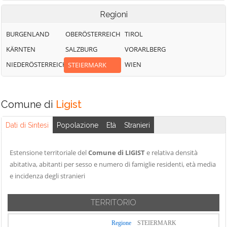
Regioni
BURGENLAND
OBERÖSTERREICH
TIROL
KÄRNTEN
SALZBURG
VORARLBERG
NIEDERÖSTERREICH
WIEN
STEIERMARK
Comune di
Ligist
Dati di Sintesi
Popolazione
Età
Stranieri
Estensione territoriale del
Comune di LIGIST
e relativa densità
abitativa, abitanti per sesso e numero di famiglie residenti, età media
e incidenza degli stranieri
TERRITORIO
Regione
STEIERMARK