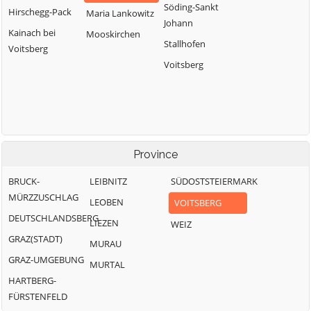
Söding-Sankt
Hirschegg-Pack
Maria Lankowitz
Johann
Kainach bei
Mooskirchen
Stallhofen
Voitsberg
Voitsberg
Province
BRUCK-
LEIBNITZ
SÜDOSTSTEIERMARK
MÜRZZUSCHLAG
LEOBEN
VOITSBERG
DEUTSCHLANDSBERG
LIEZEN
WEIZ
GRAZ(STADT)
MURAU
GRAZ-UMGEBUNG
MURTAL
HARTBERG-
FÜRSTENFELD