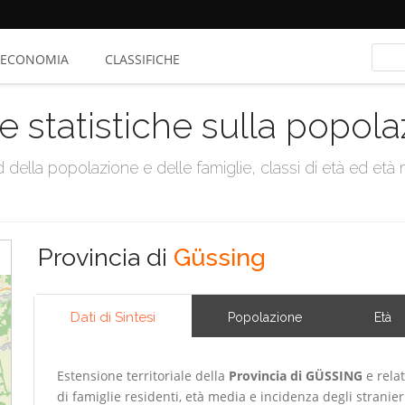
ECONOMIA
CLASSIFICHE
e statistiche sulla popol
della popolazione e delle famiglie, classi di età ed età me
Provincia di
Güssing
Dati di Sintesi
Popolazione
Età
Estensione territoriale della
Provincia di GÜSSING
e relat
di famiglie residenti, età media e incidenza degli stranier