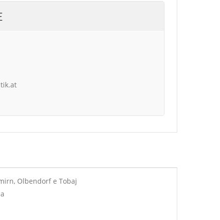
E
tik.at
mirn, Olbendorf e Tobaj
ca