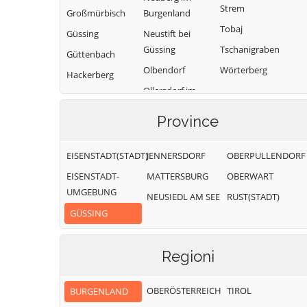
Strem
Großmürbisch
Burgenland
Tobaj
Güssing
Neustift bei
Güssing
Tschanigraben
Güttenbach
Olbendorf
Wörterberg
Hackerberg
Ollersdorf im
Heiligenbrunn
Burgenland
Province
Rauchwart
EISENSTADT(STADT)
JENNERSDORF
OBERPULLENDORF
EISENSTADT-
MATTERSBURG
OBERWART
UMGEBUNG
NEUSIEDL AM SEE
RUST(STADT)
GÜSSING
Regioni
OBERÖSTERREICH
TIROL
BURGENLAND