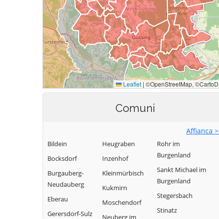
Comuni
Affianca 
Bildein
Heugraben
Rohr im
Burgenland
Bocksdorf
Inzenhof
Sankt Michael im
Burgauberg-
Kleinmürbisch
Burgenland
Neudauberg
Kukmirn
Stegersbach
Eberau
Moschendorf
Stinatz
Gerersdorf-Sulz
Neuberg im