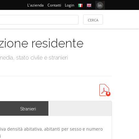
L'azienda
Contatti
Login
azione residente
dia, stato civile e stranieri
Stranieri
iva densità abitativa, abitanti per sesso e numero
i