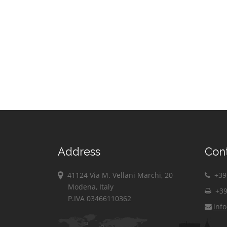
Address
Con
41124 Via M. Vellani Marchi, 20
+39 
Modena, Italy
+39
P.IVA 03466110362
inf