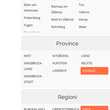
Eben am
Tux
Ramsau im
Achensee
Zillertal
Uderns
Finkenberg
Ried im Zillertal
Vomp
Fügen
Rohrberg
Weer
Fügenberg
Schlitters
Weerberg
Gallzein
Schwaz
Wiesing
Province
Gerlos
Schwendau
Zell am Ziller
Gerlosberg
IMST
KITZBÜHEL
LIENZ
Stans
Zellberg
Hainzenberg
INNSBRUCK-
KUFSTEIN
REUTTE
LAND
LANDECK
SCHWAZ
INNSBRUCK-
STADT
Regioni
BURGENLAND
OBERÖSTERREICH
TIROL