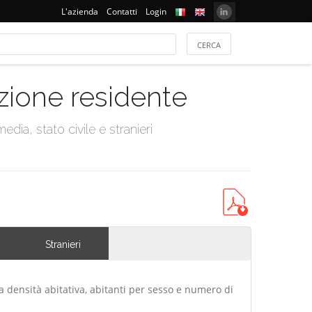
L'azienda
Contatti
Login
azione residente
dia, stato civile e stranieri
Stranieri
a densità abitativa, abitanti per sesso e numero di