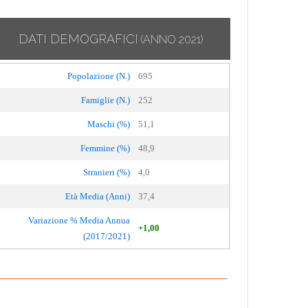
DATI DEMOGRAFICI
(ANNO 2021)
Popolazione (N.)
695
Famiglie (N.)
252
Maschi (%)
51,1
Femmine (%)
48,9
Stranieri (%)
4,0
Età Media (Anni)
37,4
Variazione % Media Annua
+1,00
(2017/2021)