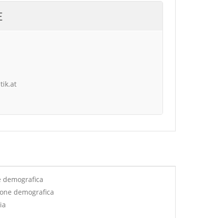
E
tik.at
e demografica
ione demografica
ia