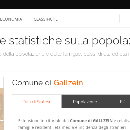
ECONOMIA
CLASSIFICHE
e statistiche sulla popol
della popolazione e delle famiglie, classi di età ed età me
Comune di
Gallzein
Dati di Sintesi
Popolazione
Età
Estensione territoriale del
Comune di GALLZEIN
e relativ
famiglie residenti, età media e incidenza degli stranieri