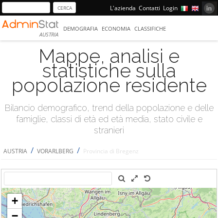
L'azienda
Contatti
Login
DEMOGRAFIA
ECONOMIA
CLASSIFICHE
AUSTRIA
Mappe, analisi e
statistiche sulla
popolazione residente
Bilancio demografico, trend della popolazione e delle
famiglie, classi di età ed età media, stato civile e
stranieri
/
/
AUSTRIA
VORARLBERG
Provincia di Bregenz