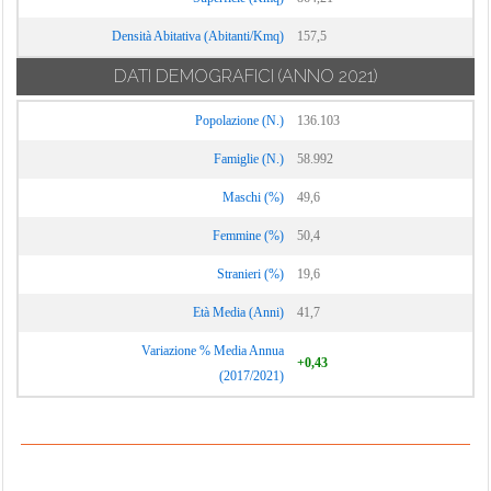
Densità Abitativa (Abitanti/Kmq)
157,5
DATI DEMOGRAFICI
(ANNO 2021)
Popolazione (N.)
136.103
Famiglie (N.)
58.992
Maschi (%)
49,6
Femmine (%)
50,4
Stranieri (%)
19,6
Età Media (Anni)
41,7
Variazione % Media Annua
+0,43
(2017/2021)