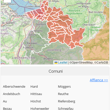
Comuni
Affianca >>
Alberschwende
Hard
Möggers
Andelsbuch
Hittisau
Reuthe
Au
Höchst
Riefensberg
Bezau
Hohenweiler
Schnepfau