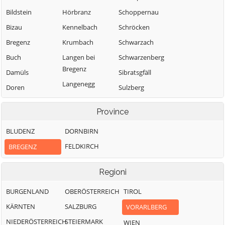
Bildstein
Hörbranz
Schoppernau
Bizau
Kennelbach
Schröcken
Bregenz
Krumbach
Schwarzach
Buch
Langen bei
Schwarzenberg
Bregenz
Damüls
Sibratsgfäll
Langenegg
Doren
Sulzberg
Lauterach
Egg
Warth
Province
Lingenau
Eichenberg
Wolfurt
Lochau
BLUDENZ
DORNBIRN
Fußach
Mellau
FELDKIRCH
BREGENZ
Gaißau
Mittelberg
Regioni
BURGENLAND
OBERÖSTERREICH
TIROL
KÄRNTEN
SALZBURG
VORARLBERG
NIEDERÖSTERREICH
STEIERMARK
WIEN