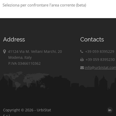
Seleziona per confrontare l'area corrente (beta)
Address
Contacts
41124 Via M. Vellani Marchi, 20
+39 059 8395229
Modena, Italy
+39 059 8395230
P.IVA 03466110362
info@urbistat.co
Copyright © 2026 - UrbiStat
S.r.l.