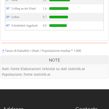
37°
Melk
3,2
38°
Golling an der Erlauf
1,4
39°
Leiben
0,7
40°
Schönbühel-Aggsbach
0,0
^
Tasso di Natalità = (Nati / Popolazione media) * 1.000
NOTE
Nati: Fonte Elaborazioni Urbistat su dati statistik.at
Popolazione: Fonte statistik.at