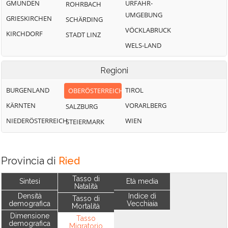
GMUNDEN
URFAHR-
ROHRBACH
UMGEBUNG
GRIESKIRCHEN
SCHÄRDING
VÖCKLABRUCK
KIRCHDORF
STADT LINZ
WELS-LAND
Regioni
BURGENLAND
TIROL
OBERÖSTERREICH
KÄRNTEN
VORARLBERG
SALZBURG
NIEDERÖSTERREICH
WIEN
STEIERMARK
Provincia di
Ried
Tasso di
Sintesi
Età media
Natalità
Densità
Indice di
Tasso di
demografica
Vecchiaia
Mortalità
Dimensione
Tasso
demografica
Migratorio