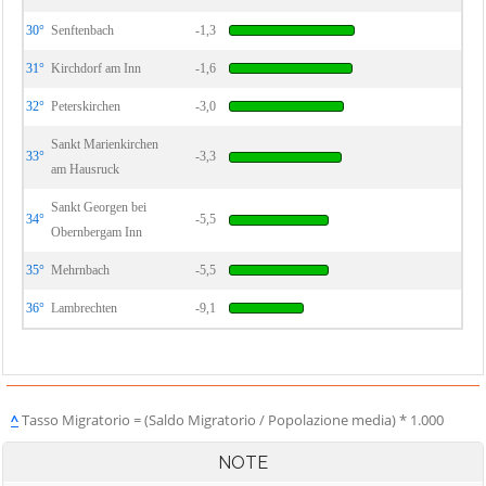
30°
Senftenbach
-1,3
31°
Kirchdorf am Inn
-1,6
32°
Peterskirchen
-3,0
Sankt Marienkirchen
33°
-3,3
am Hausruck
Sankt Georgen bei
34°
-5,5
Obernbergam Inn
35°
Mehrnbach
-5,5
36°
Lambrechten
-9,1
^
Tasso Migratorio = (Saldo Migratorio / Popolazione media) * 1.000
NOTE