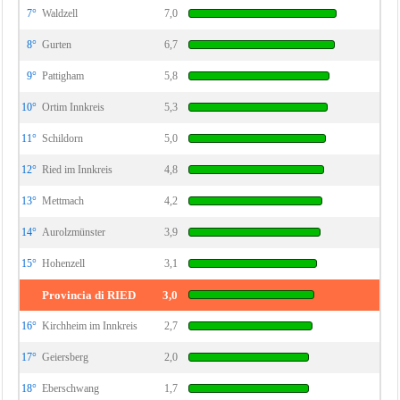
7°
Waldzell
7,0
8°
Gurten
6,7
9°
Pattigham
5,8
10°
Ortim Innkreis
5,3
11°
Schildorn
5,0
12°
Ried im Innkreis
4,8
13°
Mettmach
4,2
14°
Aurolzmünster
3,9
15°
Hohenzell
3,1
Provincia di RIED
3,0
16°
Kirchheim im Innkreis
2,7
17°
Geiersberg
2,0
18°
Eberschwang
1,7