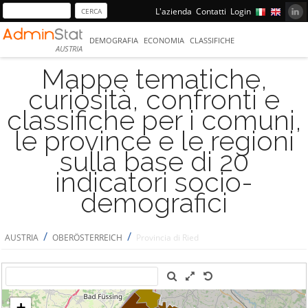
L'azienda
Contatti
Login
DEMOGRAFIA
ECONOMIA
CLASSIFICHE
AUSTRIA
Mappe tematiche,
curiosità, confronti e
classifiche per i comuni,
le province e le regioni
sulla base di 20
indicatori socio-
demografici
/
/
AUSTRIA
OBERÖSTERREICH
Provincia di Ried