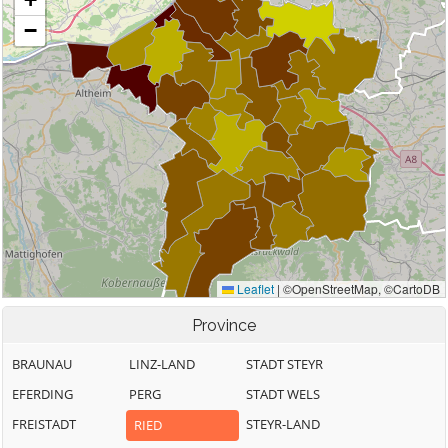
Province
BRAUNAU
LINZ-LAND
STADT STEYR
EFERDING
PERG
STADT WELS
FREISTADT
STEYR-LAND
RIED