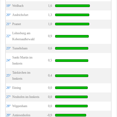
19°
Weilbach
1,6
20°
Andrichsfurt
1,3
21°
Pramet
1,0
Lohnsburg am
22°
0,9
Kobernaußerwald
23°
Tumeltsham
0,6
Sankt Martin im
24°
0,5
Innkreis
Taiskirchen im
25°
0,4
Innkreis
26°
Eitzing
0,0
27°
Neuhofen im Innkreis
0,0
28°
Wippenham
0,0
29°
Antiesenhofen
-0,9