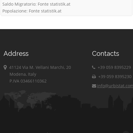
Saldo Migratorio: Fonte statistik.at
Popolazione: Fonte statistik.at
Address
Contacts
41124 Via M. Vellani Marchi, 20
+39 059 8395229
Modena, Italy
+39 059 8395230
P.IVA 03466110362
info@urbistat.co