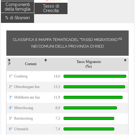
Componenti
Tasso di
della famiglia
Crescita
% di Stranieri
[1]
CLASSIFICA E MAPPA TEMATICADEL "TASSO MIGRATORIO"
NEI COMUNI DELLA PROVINCIA DI RIED
Tasso Migratorio
P
Comuni
(‰)
1°
Geinberg
14,0
2°
Obernbergam Inn
13,3
3°
Mühlheim am Inn
11,9
4°
Mörschwang
8,9
5°
Reichersberg
7,5
6°
Utzenaich
7,4