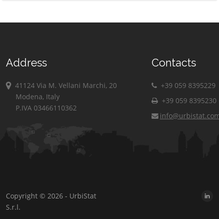
Address
Contacts
41124 Via M. Vellani Marchi, 20
+39 059 8395229
Modena, Italy
+39 059 8395230
P.IVA 03466110362
info@urbistat.co
Copyright © 2026 - UrbiStat
S.r.l.