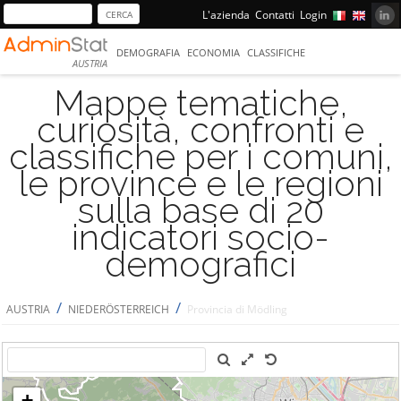
L'azienda
Contatti
Login
DEMOGRAFIA
ECONOMIA
CLASSIFICHE
AUSTRIA
Mappe tematiche,
curiosità, confronti e
classifiche per i comuni,
le province e le regioni
sulla base di 20
indicatori socio-
demografici
/
/
AUSTRIA
NIEDERÖSTERREICH
Provincia di Mödling