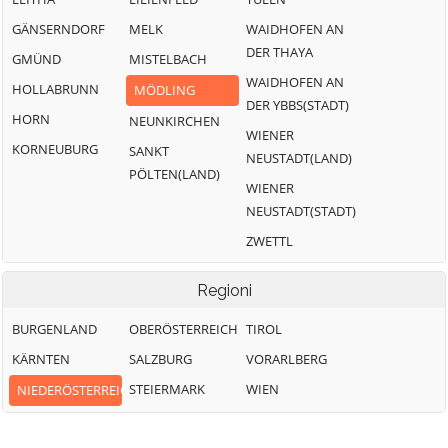
GÄNSERNDORF
MELK
WAIDHOFEN AN
DER THAYA
GMÜND
MISTELBACH
WAIDHOFEN AN
HOLLABRUNN
MÖDLING
DER YBBS(STADT)
HORN
NEUNKIRCHEN
WIENER
KORNEUBURG
SANKT
NEUSTADT(LAND)
PÖLTEN(LAND)
WIENER
NEUSTADT(STADT)
ZWETTL
Regioni
BURGENLAND
OBERÖSTERREICH
TIROL
KÄRNTEN
SALZBURG
VORARLBERG
STEIERMARK
WIEN
NIEDERÖSTERREICH