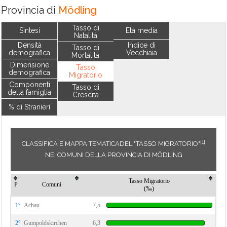
Provincia di
Mödling
Tasso di
Sintesi
Età media
Natalità
Densità
Indice di
Tasso di
demografica
Vecchiaia
Mortalità
Dimensione
Tasso
demografica
Migratorio
Componenti
Tasso di
della famiglia
Crescita
% di Stranieri
[1]
CLASSIFICA E MAPPA TEMATICADEL "TASSO MIGRATORIO"
NEI COMUNI DELLA PROVINCIA DI MÖDLING
Tasso Migratorio
P
Comuni
(‰)
1°
Achau
7,5
2°
Gumpoldskirchen
6,3