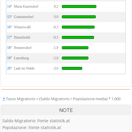
14°
Maria Enzersdorf
0,2
15°
Guntramsdorf
0,0
16°
Wienerwald
-0,3
17°
Hinterbrühl
-0,5
18°
Hennersdorf
-1,9
19°
Laxenburg
-2,0
20°
Laab im Walde
-3,6
^
Tasso Migratorio = (Saldo Migratorio / Popolazione media) * 1.000
NOTE
Saldo Migratorio: Fonte statistik.at
Popolazione: Fonte statistik.at