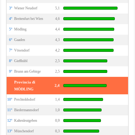
3°
Wiener Neudorf
5,1
4°
Breitenfurt bei Wien
4,6
5°
Mödling
4,4
6°
Gaaden
4,3
7°
Vösendorf
4,2
8°
Gießhübl
2,5
9°
Brunn am Gebirge
2,5
Provincia di
2,4
MÖDLING
10°
Perchtoldsdorf
1,4
11°
Biedermannsdorf
1,0
12°
Kaltenleutgeben
0,9
13°
Münchendorf
0,3