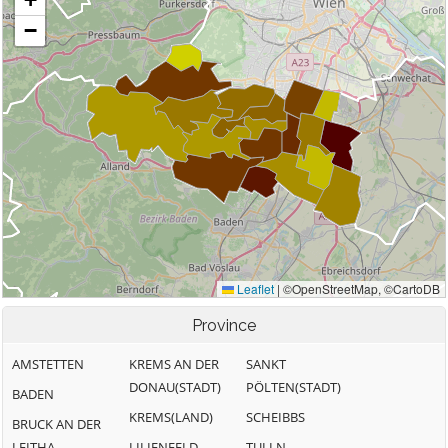
Province
AMSTETTEN
KREMS AN DER
SANKT
DONAU(STADT)
PÖLTEN(STADT)
BADEN
KREMS(LAND)
SCHEIBBS
BRUCK AN DER
LEITHA
LILIENFELD
TULLN