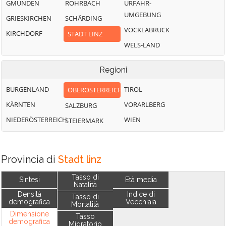
GMUNDEN
ROHRBACH
URFAHR-
UMGEBUNG
GRIESKIRCHEN
SCHÄRDING
VÖCKLABRUCK
KIRCHDORF
STADT LINZ
WELS-LAND
Regioni
BURGENLAND
TIROL
OBERÖSTERREICH
KÄRNTEN
VORARLBERG
SALZBURG
NIEDERÖSTERREICH
WIEN
STEIERMARK
Provincia di
Stadt linz
Tasso di
Sintesi
Età media
Natalità
Densità
Indice di
Tasso di
demografica
Vecchiaia
Mortalità
Dimensione
Tasso
demografica
Migratorio