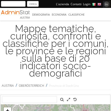
L'azienda
Contatti
Login
DEMOGRAFIA
ECONOMIA
CLASSIFICHE
AUSTRIA
Mappe tematiche,
curiosità, confronti e
classifiche per i comuni,
le province e le regioni
sulla base di 20
indicatori socio-
demografici
/
/
AUSTRIA
OBERÖSTERREICH
Provincia di Stadt Linz