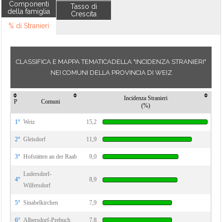
Componenti
Tasso di
della famiglia
Crescita
% di Stranieri
CLASSIFICA E MAPPA TEMATICADELLA "INCIDENZA STRANIERI"
NEI COMUNI DELLA PROVINCIA DI WEIZ
Incidenza Stranieri
P
Comuni
(%)
1°
Weiz
15,2
2°
Gleisdorf
11,9
3°
Hofstätten an der Raab
9,0
Ludersdorf-
4°
8,9
Wilfersdorf
5°
Sinabelkirchen
7,9
6°
Albersdorf-Prebuch
7,8