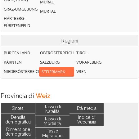
MURAU
GRAZ-UMGEBUNG
MURTAL
HARTBERG-
FÜRSTENFELD
Regioni
BURGENLAND
OBERÖSTERREICH
TIROL
KÄRNTEN
SALZBURG
VORARLBERG
NIEDERÖSTERREICH
WIEN
STEIERMARK
Provincia di
Weiz
Tasso di
Sintesi
Età media
Natalità
Densità
Indice di
Tasso di
demografica
Vecchiaia
Mortalità
Dimensione
Tasso
demografica
Migratorio