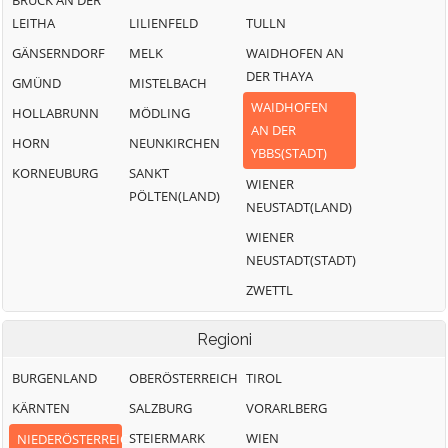
BRUCK AN DER
LEITHA
LILIENFELD
TULLN
GÄNSERNDORF
MELK
WAIDHOFEN AN
DER THAYA
GMÜND
MISTELBACH
WAIDHOFEN
HOLLABRUNN
MÖDLING
AN DER
HORN
NEUNKIRCHEN
YBBS(STADT)
KORNEUBURG
SANKT
WIENER
PÖLTEN(LAND)
NEUSTADT(LAND)
WIENER
NEUSTADT(STADT)
ZWETTL
Regioni
BURGENLAND
OBERÖSTERREICH
TIROL
KÄRNTEN
SALZBURG
VORARLBERG
STEIERMARK
WIEN
NIEDERÖSTERREICH