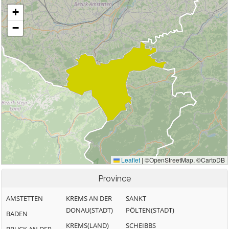
Province
AMSTETTEN
KREMS AN DER
SANKT
DONAU(STADT)
PÖLTEN(STADT)
BADEN
KREMS(LAND)
SCHEIBBS