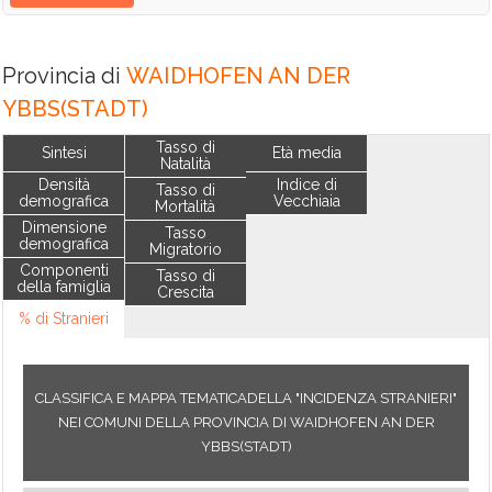
Provincia di
WAIDHOFEN AN DER
YBBS(STADT)
Tasso di
Sintesi
Età media
Natalità
Densità
Indice di
Tasso di
demografica
Vecchiaia
Mortalità
Dimensione
Tasso
demografica
Migratorio
Componenti
Tasso di
della famiglia
Crescita
% di Stranieri
CLASSIFICA E MAPPA TEMATICADELLA "INCIDENZA STRANIERI"
NEI COMUNI DELLA PROVINCIA DI WAIDHOFEN AN DER
YBBS(STADT)