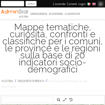
L'azienda
Contatti
Login
DEMOGRAFIA
ECONOMIA
CLASSIFICHE
AUSTRIA
Mappe tematiche,
curiosità, confronti e
classifiche per i comuni,
le province e le regioni
sulla base di 20
indicatori socio-
demografici
/
/
AUSTRIA
NIEDERÖSTERREICH
Provincia di Waidhofen an der
Ybbs(Stadt)