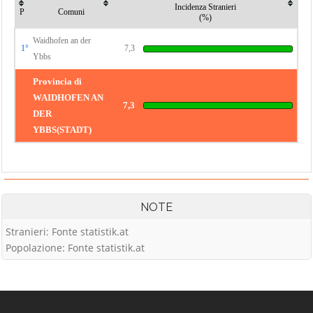
Incidenza Stranieri
P
Comuni
(%)
Waidhofen an der
1°
7,3
Ybbs
Provincia di
WAIDHOFEN AN
7,3
DER
YBBS(STADT)
NOTE
Stranieri: Fonte statistik.at
Popolazione: Fonte statistik.at