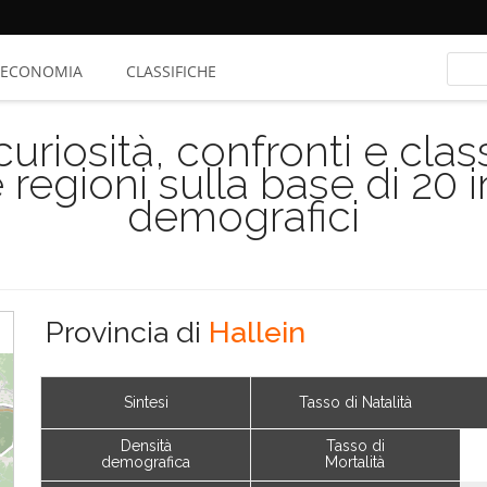
ECONOMIA
CLASSIFICHE
riosità, confronti e class
 regioni sulla base di 20 
demografici
Provincia di
Hallein
Sintesi
Tasso di Natalità
Densità
Tasso di
demografica
Mortalità