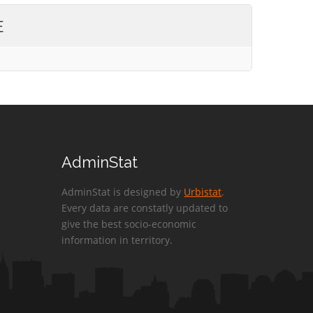
E
AdminStat
AdminStat is designed by
Urbistat
.
Every data are constatly updated to
give the best socio-economic
information in territory.