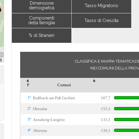
Dimensione
Tasso Migratorio
demografica
Componenti
Tasso di Crescita
della famiglia
% di Stranieri
CLASSIFICA E MAPPA TEMATICADEL
NEI COMUNI DELLA PROVI
P
Comuni
1°
Rußbach am Paß Gschütt
167,7
2°
Oberalm
155,3
3°
Annaberg-Lungötz
131,5
4°
Abtenau
130,1