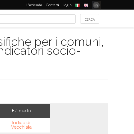
L'azienda
Contatti
Login
ifiche per i comuni,
indicatori socio-
Età media
Indice di
Vecchiaia