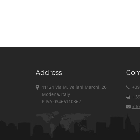
Address
Con
41124 Via M. Vellani Marchi, 20
+39 
Modena, Italy
+39
P.IVA 03466110362
inf