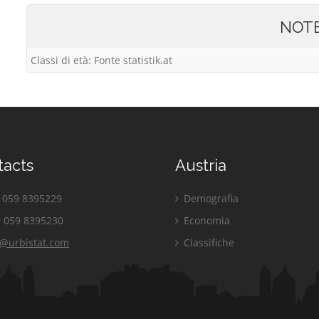
NOT
Classi di età: Fonte statistik.at
tacts
Austria
059 8395229
Demografia
 059 8395230
Economia
o@urbistat.com
Classifiche