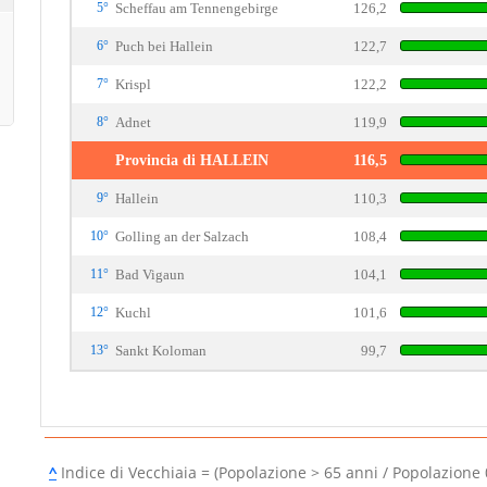
5°
Scheffau am Tennengebirge
126,2
6°
Puch bei Hallein
122,7
7°
Krispl
122,2
8°
Adnet
119,9
Provincia di HALLEIN
116,5
9°
Hallein
110,3
10°
Golling an der Salzach
108,4
11°
Bad Vigaun
104,1
12°
Kuchl
101,6
13°
Sankt Koloman
99,7
^
Indice di Vecchiaia = (Popolazione > 65 anni / Popolazione 