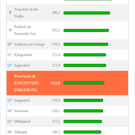
Trausdorf an der
8°
188,5
Wulka
Purbach am
9°
182,2
Neusiedler See
10°
Schützen am Gebirge
179,5
11°
Klingenbach
172,4
12°
Zagersdorf
172,4
Provincia di
EISENSTADT-
163,8
UMGEBUNG
13°
Siegendorf
158,9
14°
Hornstein
158,2
15°
Müllendorf
153,5
16°
Zillingtal
149,2