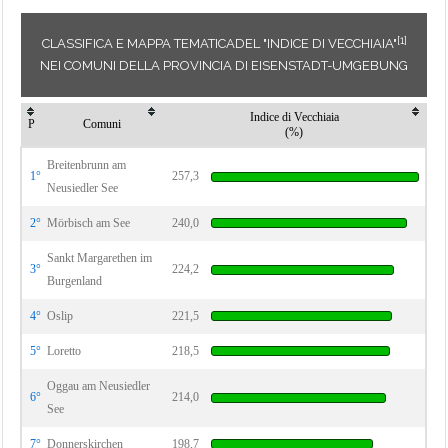
[1]
CLASSIFICA E MAPPA TEMATICADEL "INDICE DI VECCHIAIA"
NEI COMUNI DELLA PROVINCIA DI EISENSTADT-UMGEBUNG
Indice di Vecchiaia
P
Comuni
(%)
Breitenbrunn am
1°
257,3
Neusiedler See
2°
Mörbisch am See
240,0
Sankt Margarethen im
3°
224,2
Burgenland
4°
Oslip
221,5
5°
Loretto
218,5
Oggau am Neusiedler
6°
214,0
See
7°
Donnerskirchen
198,7