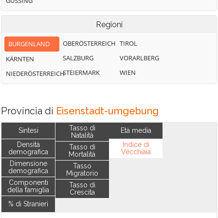
GÜSSING
Regioni
OBERÖSTERREICH
TIROL
BURGENLAND
SALZBURG
VORARLBERG
KÄRNTEN
STEIERMARK
WIEN
NIEDERÖSTERREICH
Provincia di
Eisenstadt-umgebung
Tasso di
Sintesi
Età media
Natalità
Densità
Indice di
Tasso di
demografica
Vecchiaia
Mortalità
Dimensione
Tasso
demografica
Migratorio
Componenti
Tasso di
della famiglia
Crescita
% di Stranieri