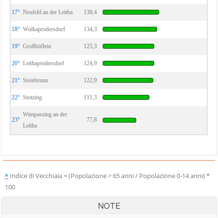
17°
Neufeld an der Leitha
138,4
18°
Wulkaprodersdorf
134,3
19°
Großhöflein
125,3
20°
Leithaprodersdorf
124,9
21°
Steinbrunn
122,9
22°
Stotzing
111,3
Wimpassing an der
23°
77,8
Leitha
^
Indice di Vecchiaia = (Popolazione > 65 anni / Popolazione 0-14 anni) *
100
NOTE