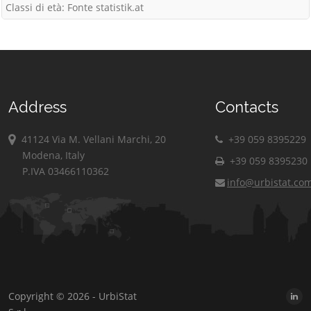
Classi di età: Fonte statistik.at
Address
Contacts
41124 Via M. Vellani Marchi, 20
+39 059 8395229
Modena, Italy
+39 059 8395230
P.IVA 03466110362
info@urbistat.co
Copyright © 2026 - UrbiStat