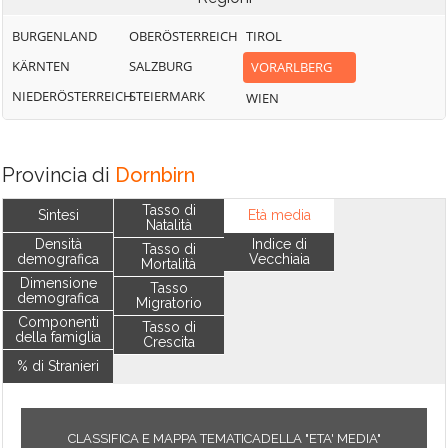
BURGENLAND
OBERÖSTERREICH
TIROL
KÄRNTEN
SALZBURG
VORARLBERG
NIEDERÖSTERREICH
STEIERMARK
WIEN
Provincia di
Dornbirn
Tasso di
Sintesi
Età media
Natalità
Densità
Indice di
Tasso di
demografica
Vecchiaia
Mortalità
Dimensione
Tasso
demografica
Migratorio
Componenti
Tasso di
della famiglia
Crescita
% di Stranieri
CLASSIFICA E MAPPA TEMATICADELLA "ETA' MEDIA"