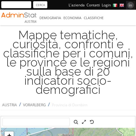
L'azienda
Contatti
Login
DEMOGRAFIA
ECONOMIA
CLASSIFICHE
AUSTRIA
Mappe tematiche,
curiosità, confronti e
classifiche per i comuni,
le province e le regioni
sulla base di 20
indicatori socio-
demografici
/
/
AUSTRIA
VORARLBERG
Provincia di Dornbirn