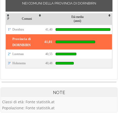
NEI COMUNI DELLA PROVINCIA DI DORNBIRN
Età media
P
Comuni
(anni)
1°
Dornbirn
41,40
Provincia di
41,01
DORNBIRN
2°
Lustenau
40,55
3°
Hohenems
40,48
NOTE
Classi di età: Fonte statistik.at
Popolazione: Fonte statistik.at