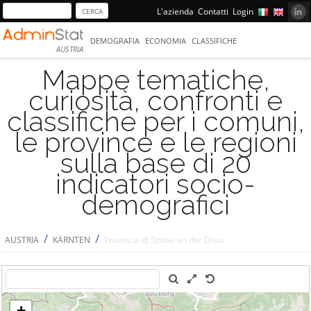
L'azienda
Contatti
Login
DEMOGRAFIA
ECONOMIA
CLASSIFICHE
AUSTRIA
Mappe tematiche,
curiosità, confronti e
classifiche per i comuni,
le province e le regioni
sulla base di 20
indicatori socio-
demografici
/
/
AUSTRIA
KÄRNTEN
Provincia di Spittal an der Drau