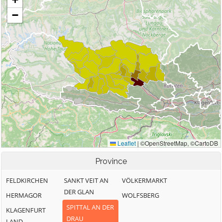
Province
FELDKIRCHEN
SANKT VEIT AN
VÖLKERMARKT
DER GLAN
HERMAGOR
WOLFSBERG
SPITTAL AN DER
KLAGENFURT
DRAU
LAND