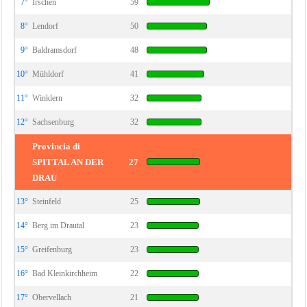
7°
Irschen
59
8°
Lendorf
50
9°
Baldramsdorf
48
10°
Mühldorf
41
11°
Winklern
32
12°
Sachsenburg
32
Provincia di
SPITTAL AN DER
27
DRAU
13°
Steinfeld
25
14°
Berg im Drautal
23
15°
Greifenburg
23
16°
Bad Kleinkirchheim
22
17°
Obervellach
21