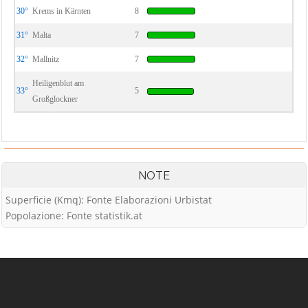
30°
Krems in Kärnten
8
31°
Malta
7
32°
Mallnitz
7
Heiligenblut am
33°
5
Großglockner
NOTE
Superficie (Kmq): Fonte Elaborazioni Urbistat
Popolazione: Fonte statistik.at