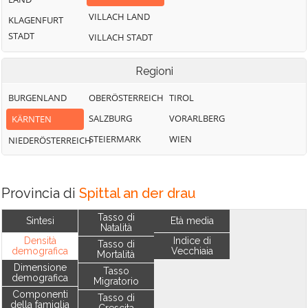
VILLACH LAND
KLAGENFURT
STADT
VILLACH STADT
Regioni
BURGENLAND
OBERÖSTERREICH
TIROL
SALZBURG
VORARLBERG
KÄRNTEN
STEIERMARK
WIEN
NIEDERÖSTERREICH
Provincia di
Spittal an der drau
Tasso di
Sintesi
Età media
Natalità
Densità
Indice di
Tasso di
demografica
Vecchiaia
Mortalità
Dimensione
Tasso
demografica
Migratorio
Componenti
Tasso di
della famiglia