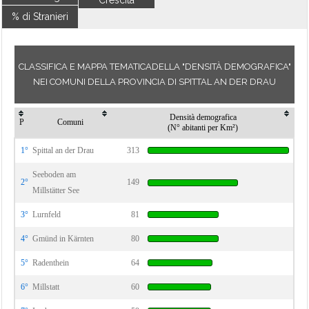
Crescita
% di Stranieri
CLASSIFICA E MAPPA TEMATICADELLA "DENSITÀ DEMOGRAFICA"
NEI COMUNI DELLA PROVINCIA DI SPITTAL AN DER DRAU
Densità demografica
P
Comuni
(N° abitanti per Km²)
1°
Spittal an der Drau
313
Seeboden am
2°
149
Millstätter See
3°
Lurnfeld
81
4°
Gmünd in Kärnten
80
5°
Radenthein
64
6°
Millstatt
60