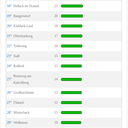
18°
Dellach im Drautal
21
19°
Rangersdorf
20
20°
Kleblach-Lind
18
21°
Oberdrauburg
17
22°
Trebesing
16
23°
Stall
15
24°
Reißeck
15
Rennweg am
25°
14
Katschberg
26°
Großkirchheim
12
27°
Flattach
12
28°
Mörtschach
11
29°
Weißensee
10