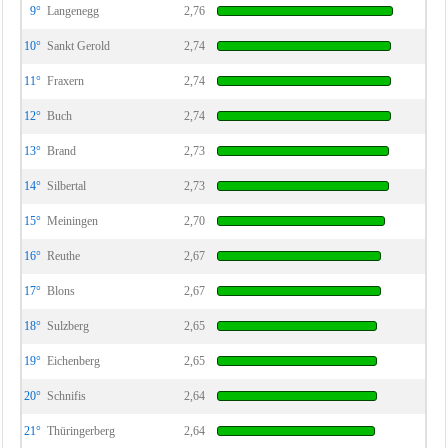
9°
Langenegg
2,76
10°
Sankt Gerold
2,74
11°
Fraxern
2,74
12°
Buch
2,74
13°
Brand
2,73
14°
Silbertal
2,73
15°
Meiningen
2,70
16°
Reuthe
2,67
17°
Blons
2,67
18°
Sulzberg
2,65
19°
Eichenberg
2,65
20°
Schnifis
2,64
21°
Thüringerberg
2,64