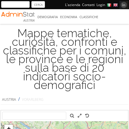
L'azienda
Contatti
Login
DEMOGRAFIA
ECONOMIA
CLASSIFICHE
AUSTRIA
Mappe tematiche,
curiosità, confronti e
classifiche per i comuni,
le province e le regioni
sulla base di 20
indicatori socio-
demografici
/
AUSTRIA
VORARLBERG