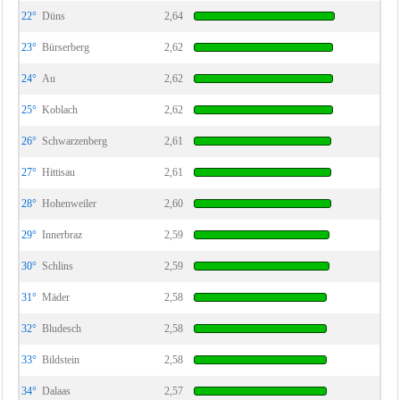
22°
Düns
2,64
23°
Bürserberg
2,62
24°
Au
2,62
25°
Koblach
2,62
26°
Schwarzenberg
2,61
27°
Hittisau
2,61
28°
Hohenweiler
2,60
29°
Innerbraz
2,59
30°
Schlins
2,59
31°
Mäder
2,58
32°
Bludesch
2,58
33°
Bildstein
2,58
34°
Dalaas
2,57