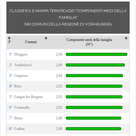
CLASSIFICA E MAPPA TEMATICADEI "COMPONENTI MEDI DELLA
FAMIGLIA"
NEI COMUNI DELLA REGIONE DI VORARLBERG
Componenti medi della famiglia
P
Comuni
(N°)
1°
Möggers
2,94
2°
Andelsbuch
2,88
3°
Lingenau
2,84
4°
Röns
2,83
5°
Langen bei Bregenz
2,83
6°
Fontanella
2,82
7°
Bizau
2,80
8°
Gaißau
2,80