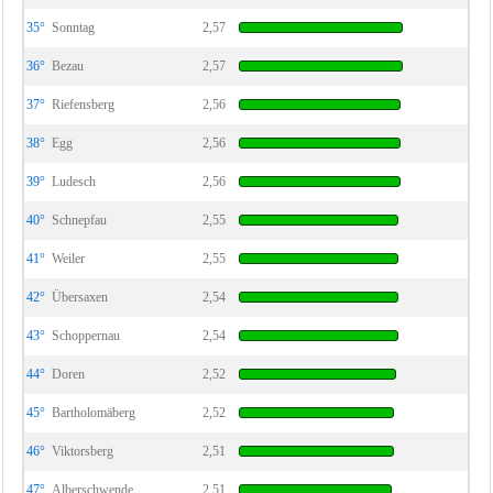
35°
Sonntag
2,57
36°
Bezau
2,57
37°
Riefensberg
2,56
38°
Egg
2,56
39°
Ludesch
2,56
40°
Schnepfau
2,55
41°
Weiler
2,55
42°
Übersaxen
2,54
43°
Schoppernau
2,54
44°
Doren
2,52
45°
Bartholomäberg
2,52
46°
Viktorsberg
2,51
47°
Alberschwende
2,51