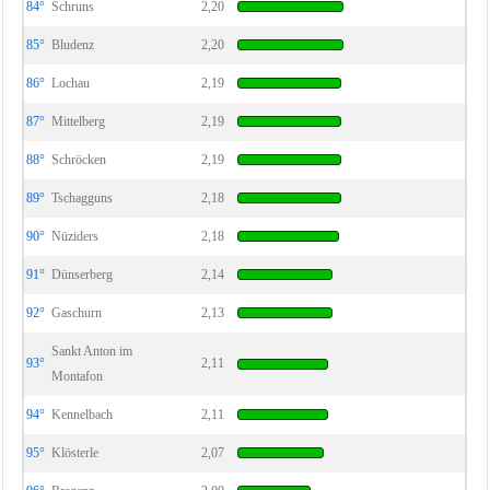
84°
Schruns
2,20
85°
Bludenz
2,20
86°
Lochau
2,19
87°
Mittelberg
2,19
88°
Schröcken
2,19
89°
Tschagguns
2,18
90°
Nüziders
2,18
91°
Dünserberg
2,14
92°
Gaschurn
2,13
Sankt Anton im
93°
2,11
Montafon
94°
Kennelbach
2,11
95°
Klösterle
2,07