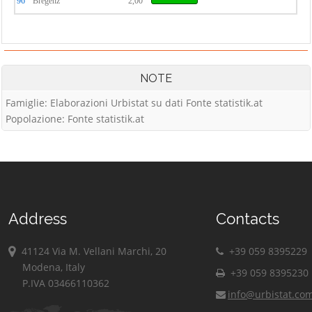
96°
Bregenz
2,00
NOTE
Famiglie: Elaborazioni Urbistat su dati Fonte statistik.at
Popolazione: Fonte statistik.at
Address
Contacts
41124 Via M. Vellani Marchi, 20
+39 059 8395229
Modena, Italy
+39 059 8395230
P.IVA 03466110362
info@urbistat.co