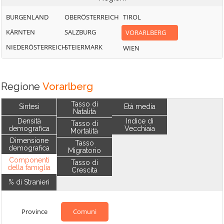
BURGENLAND
OBERÖSTERREICH
TIROL
KÄRNTEN
SALZBURG
VORARLBERG
NIEDERÖSTERREICH
STEIERMARK
WIEN
Regione
Vorarlberg
Tasso di
Sintesi
Età media
Natalità
Densità
Indice di
Tasso di
demografica
Vecchiaia
Mortalità
Dimensione
Tasso
demografica
Migratorio
Componenti
Tasso di
della famiglia
Crescita
% di Stranieri
Province
Comuni