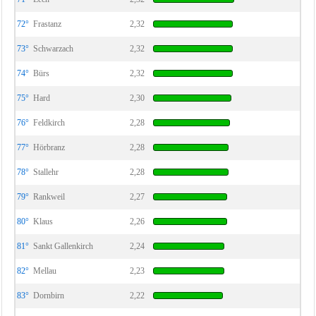
72°
Frastanz
2,32
73°
Schwarzach
2,32
74°
Bürs
2,32
75°
Hard
2,30
76°
Feldkirch
2,28
77°
Hörbranz
2,28
78°
Stallehr
2,28
79°
Rankweil
2,27
80°
Klaus
2,26
81°
Sankt Gallenkirch
2,24
82°
Mellau
2,23
83°
Dornbirn
2,22