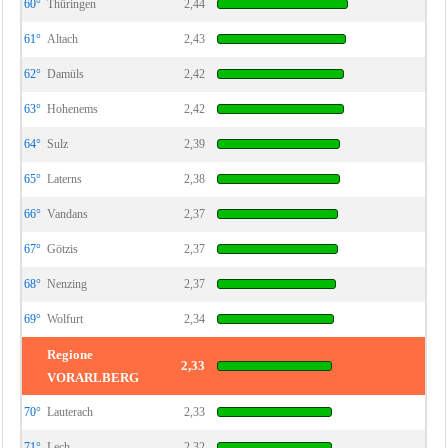
60°
Thüringen
2,44
61°
Altach
2,43
62°
Damüls
2,42
63°
Hohenems
2,42
64°
Sulz
2,39
65°
Laterns
2,38
66°
Vandans
2,37
67°
Götzis
2,37
68°
Nenzing
2,37
69°
Wolfurt
2,34
Regione
2,33
VORARLBERG
70°
Lauterach
2,33
71°
Lech
2,32