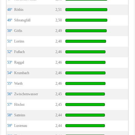
48°
Röthis
2,51
49°
Sibratsgfäll
2,50
50°
Göfis
2,49
51°
Lorüns
2,48
52°
Fußach
2,46
53°
Raggal
2,46
54°
Krumbach
2,46
55°
Warth
2,46
56°
Zwischenwasser
2,45
57°
Höchst
2,45
58°
Satteins
2,44
59°
Lustenau
2,44