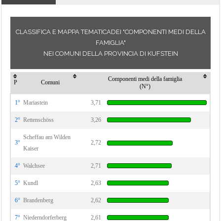
CLASSIFICA E MAPPA TEMATICADEI "COMPONENTI MEDI DELLA
FAMIGLIA"
NEI COMUNI DELLA PROVINCIA DI KUFSTEIN
Componenti medi della famiglia
P
Comuni
(N°)
1°
Mariastein
3,71
2°
Rettenschöss
3,26
Scheffau am Wilden
3°
2,72
Kaiser
4°
Walchsee
2,71
5°
Kundl
2,63
6°
Brandenberg
2,62
7°
Niederndorferberg
2,61