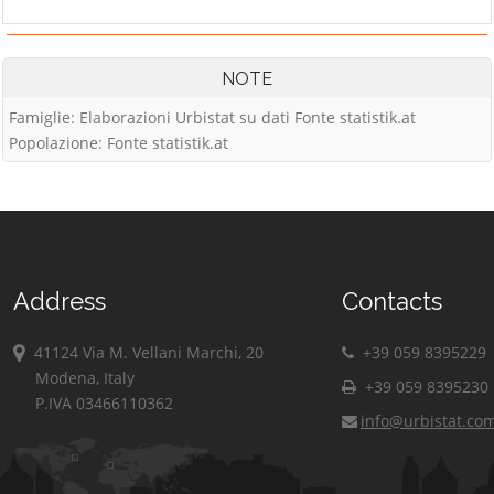
NOTE
Famiglie: Elaborazioni Urbistat su dati Fonte statistik.at
Popolazione: Fonte statistik.at
Address
Contacts
41124 Via M. Vellani Marchi, 20
+39 059 8395229
Modena, Italy
+39 059 8395230
P.IVA 03466110362
info@urbistat.co