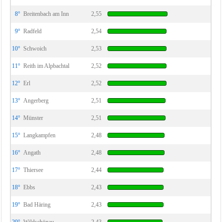
8°
Breitenbach am Inn
2,55
9°
Radfeld
2,54
10°
Schwoich
2,53
11°
Reith im Alpbachtal
2,52
12°
Erl
2,52
13°
Angerberg
2,51
14°
Münster
2,51
15°
Langkampfen
2,48
16°
Angath
2,48
17°
Thiersee
2,44
18°
Ebbs
2,43
19°
Bad Häring
2,43