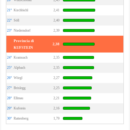
20°
Wildschönau
2,43
21°
Kirchbichl
2,41
22°
Söll
2,40
23°
Niederndorf
2,39
Provincia di
2,38
KUFSTEIN
24°
Kramsach
2,35
25°
Alpbach
2,35
26°
Wörgl
2,27
27°
Brixlegg
2,25
28°
Ellmau
2,21
29°
Kufstein
2,16
30°
Rattenberg
1,79