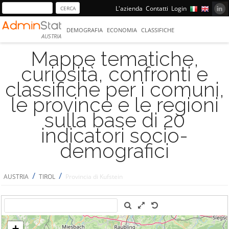
L'azienda
Contatti
Login
DEMOGRAFIA
ECONOMIA
CLASSIFICHE
AUSTRIA
Mappe tematiche,
curiosità, confronti e
classifiche per i comuni,
le province e le regioni
sulla base di 20
indicatori socio-
demografici
/
/
AUSTRIA
TIROL
Provincia di Kufstein