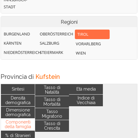
STADT
Regioni
BURGENLAND
OBERÖSTERREICH
TIROL
KÄRNTEN
SALZBURG
VORARLBERG
NIEDERÖSTERREICH
STEIERMARK
WIEN
Provincia di
Kufstein
Tasso di
Sintesi
Età media
Natalità
Densità
Indice di
Tasso di
demografica
Vecchiaia
Mortalità
Dimensione
Tasso
demografica
Migratorio
Componenti
Tasso di
della famiglia
Crescita
% di Stranieri