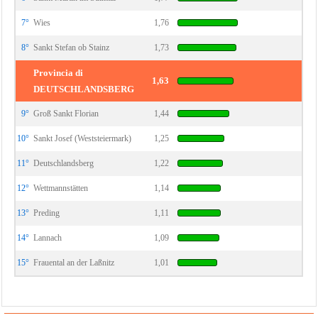
7°
Wies
1,76
8°
Sankt Stefan ob Stainz
1,73
Provincia di
1,63
DEUTSCHLANDSBERG
9°
Groß Sankt Florian
1,44
10°
Sankt Josef (Weststeiermark)
1,25
11°
Deutschlandsberg
1,22
12°
Wettmannstätten
1,14
13°
Preding
1,11
14°
Lannach
1,09
15°
Frauental an der Laßnitz
1,01