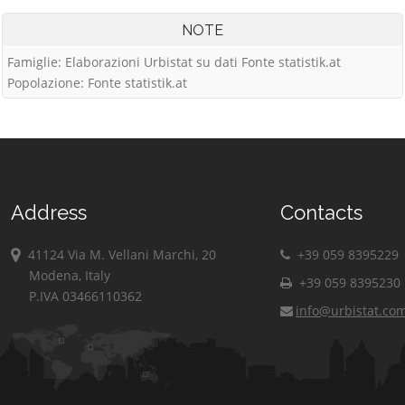
NOTE
Famiglie: Elaborazioni Urbistat su dati Fonte statistik.at
Popolazione: Fonte statistik.at
Address
Contacts
41124 Via M. Vellani Marchi, 20
+39 059 8395229
Modena, Italy
+39 059 8395230
P.IVA 03466110362
info@urbistat.co