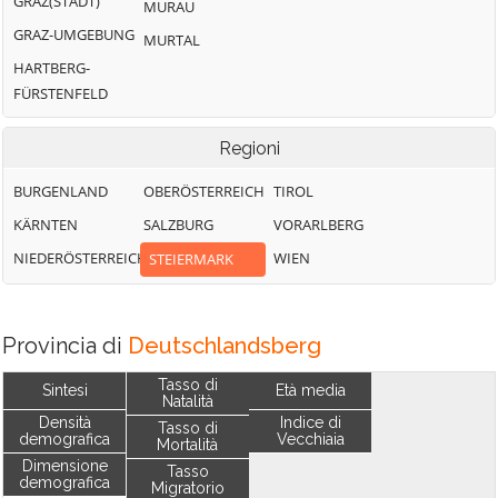
GRAZ(STADT)
MURAU
GRAZ-UMGEBUNG
MURTAL
HARTBERG-
FÜRSTENFELD
Regioni
BURGENLAND
OBERÖSTERREICH
TIROL
KÄRNTEN
SALZBURG
VORARLBERG
NIEDERÖSTERREICH
WIEN
STEIERMARK
Provincia di
Deutschlandsberg
Tasso di
Sintesi
Età media
Natalità
Densità
Indice di
Tasso di
demografica
Vecchiaia
Mortalità
Dimensione
Tasso
demografica
Migratorio