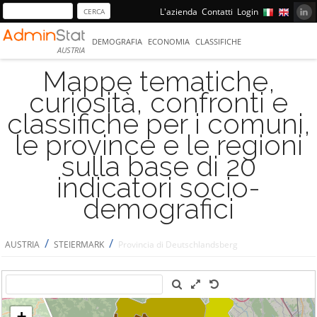
L'azienda
Contatti
Login
DEMOGRAFIA
ECONOMIA
CLASSIFICHE
AUSTRIA
Mappe tematiche,
curiosità, confronti e
classifiche per i comuni,
le province e le regioni
sulla base di 20
indicatori socio-
demografici
/
/
AUSTRIA
STEIERMARK
Provincia di Deutschlandsberg