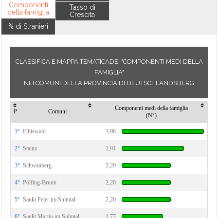
Componenti
Tasso di
della famiglia
Crescita
% di Stranieri
CLASSIFICA E MAPPA TEMATICADEI "COMPONENTI MEDI DELLA
FAMIGLIA"
NEI COMUNI DELLA PROVINCIA DI DEUTSCHLANDSBERG
Componenti medi della famiglia
P
Comuni
(N°)
1°
Eibiswald
3,98
2°
Stainz
2,91
3°
Schwanberg
2,20
4°
Pölfing-Brunn
2,20
5°
Sankt Peter im Sulmtal
2,20
6°
Sankt Martin im Sulmtal
1,77