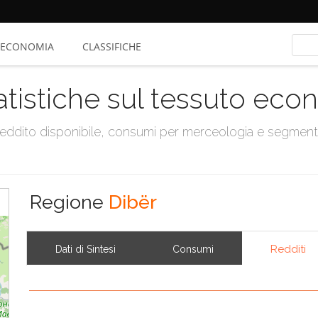
ECONOMIA
CLASSIFICHE
atistiche sul tessuto ec
, reddito disponibile, consumi per merceologia e segmen
Regione
Dibër
Redditi
Dati di Sintesi
Consumi