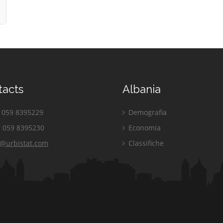
tacts
Albania
059 8395229
Demografia
 059 8395230
Economia
o@urbistat.com
Classifiche