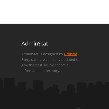
AdminStat
AdminStat is designed by
Urbistat
.
Every data are constatly updated to
give the best socio-economic
information in territory.