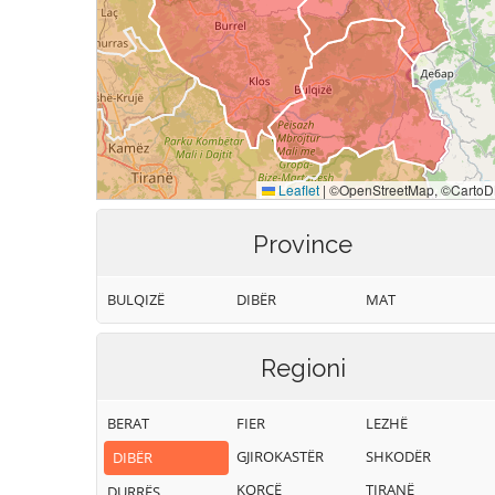
Province
BULQIZË
DIBËR
MAT
Regioni
BERAT
FIER
LEZHË
GJIROKASTËR
SHKODËR
DIBËR
KORÇË
TIRANË
DURRËS