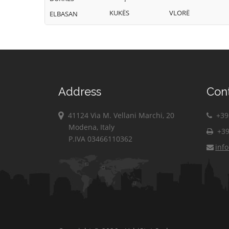
KUKËS
VLORË
ELBASAN
Address
Con
41124 Via M. Vellani Marchi, 20
+39 
Modena, Italy
+39
P.IVA 03466110362
inf