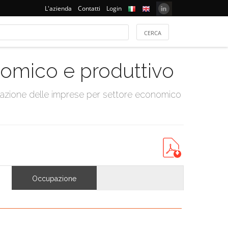
L'azienda
Contatti
Login
onomico e produttivo
tazione delle imprese per settore economico
Occupazione