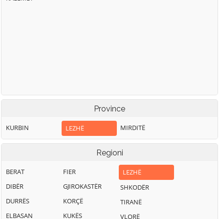
Province
KURBIN
MIRDITË
LEZHË
Regioni
BERAT
FIER
LEZHË
DIBËR
GJIROKASTËR
SHKODËR
DURRËS
KORÇË
TIRANË
ELBASAN
KUKËS
VLORË