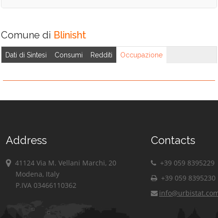
Comune di
Blinisht
Dati di Sintesi
Consumi
Redditi
Occupazione
Address
Contacts
41124 Via M. Vellani Marchi, 20
+39 059 8395229
Modena, Italy
+39 059 8395230
P.IVA 03466110362
info@urbistat.co