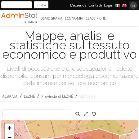
L'azienda
Contatti
Login
DEMOGRAFIA
ECONOMIA
CLASSIFICHE
ALBANIA
Mappe, analisi e
statistiche sul tessuto
economico e produttivo
Livelli di occupazione e di disoccupazione, reddito
disponibile, consumi per merceologia e segmentazione
delle imprese per settore economico
/
/
/
ALBANIA
LEZHË
Provincia di LEZHË
BLINISHT