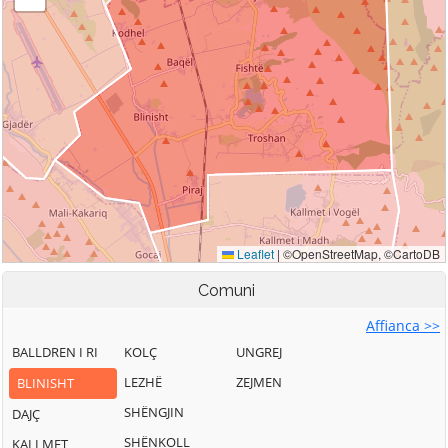
Comuni
Affianca >>
BALLDREN I RI
KOLÇ
UNGREJ
LEZHË
ZEJMEN
BLINISHT
SHËNGJIN
DAJÇ
SHËNKOLL
KALLMET